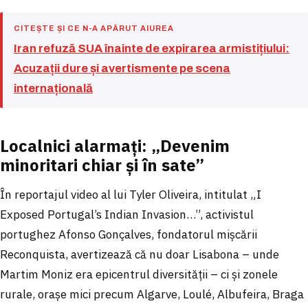
CITEȘTE ȘI CE N-A APĂRUT AIUREA
Iran refuză SUA înainte de expirarea armistițiului:
Acuzații dure și avertismente pe scena
internațională
Localnici alarmați: „Devenim
minoritari chiar și în sate”
În reportajul video al lui Tyler Oliveira, intitulat „I
Exposed Portugal’s Indian Invasion…”, activistul
portughez Afonso Gonçalves, fondatorul mișcării
Reconquista, avertizează că nu doar Lisabona – unde
Martim Moniz era epicentrul diversității – ci și zonele
rurale, orașe mici precum Algarve, Loulé, Albufeira, Braga