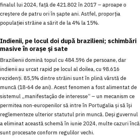
finalul lui 2024, față de 421.802 în 2017 – aproape o
creștere de patru ori în șapte ani. Astfel, proporția
populației străine a sărit de la 4% la 15%.
Indienii, pe locul doi după brazilieni; schimbări
masive în orașe și sate
Brazilienii domină topul cu 484.596 de persoane, dar
indienii au urcat rapid pe locul al doilea, cu 98.616
rezidenți. 85,5% dintre străini sunt în plină vârstă de
muncă (18-64 de ani). Acest fenomen a fost alimentat de
sistemul „manifestação de interesse” – un mecanism ce
permitea non-europenilor să intre în Portugalia și să își
reglementeze ulterior statutul prin muncă. Deși guvernul
a eliminat această schemă în iunie 2024, multe cazuri încă
sunt procesate conform regulilor vechi.