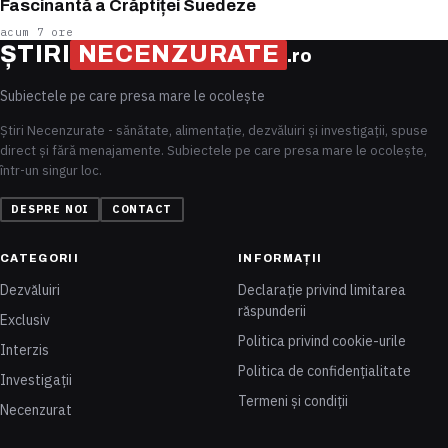
Fascinantă a Crăptiței Suedeze
acum 7 ore
ȘTIRI
NECENZURATE
.ro
Subiectele pe care presa mare le ocolește
Știri Necenzurate - sănătate, alimentație, dezvăluiri și investigații, spuse
direct și fără menajamente. Subiectele pe care presa mare le ocolește,
într-un singur loc.
DESPRE NOI
CONTACT
CATEGORII
INFORMAȚII
Dezvăluiri
Declarație privind limitarea
răspunderii
Exclusiv
Politica privind cookie-urile
Interzis
Politica de confidențialitate
Investigații
Termeni și condiții
Necenzurat