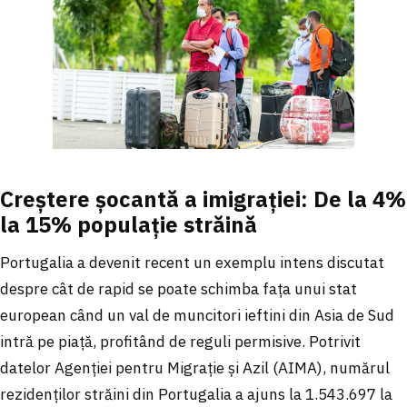
Creștere șocantă a imigrației: De la 4%
la 15% populație străină
Portugalia a devenit recent un exemplu intens discutat
despre cât de rapid se poate schimba fața unui stat
european când un val de muncitori ieftini din Asia de Sud
intră pe piață, profitând de reguli permisive. Potrivit
datelor Agenției pentru Migrație și Azil (AIMA), numărul
rezidenților străini din Portugalia a ajuns la 1.543.697 la