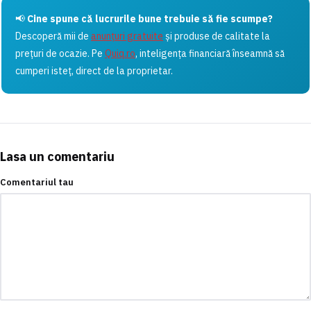
📢
Cine spune că lucrurile bune trebuie să fie scumpe?
Descoperă mii de
anunțuri gratuite
și produse de calitate la
prețuri de ocazie. Pe
Quiq.ro
, inteligența financiară înseamnă să
cumperi isteț, direct de la proprietar.
Lasa un comentariu
Comentariul tau