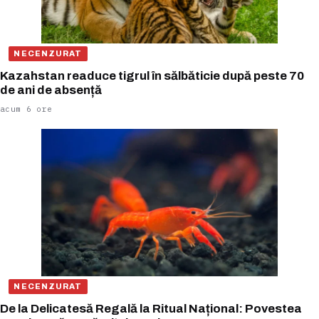
NECENZURAT
Kazahstan readuce tigrul în sălbăticie după peste 70
de ani de absență
acum 6 ore
NECENZURAT
De la Delicatesă Regală la Ritual Național: Povestea