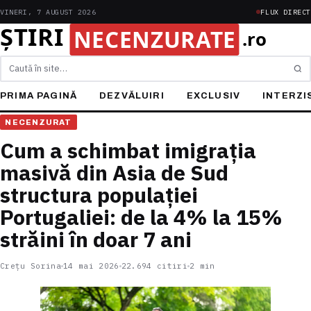
VINERI, 7 AUGUST 2026
FLUX DIRECT
Caută
PRIMA PAGINĂ
DEZVĂLUIRI
EXCLUSIV
INTERZI
NECENZURAT
Cum a schimbat imigrația
masivă din Asia de Sud
structura populației
Portugaliei: de la 4% la 15%
străini în doar 7 ani
Crețu Sorina
14 mai 2026
22.694 citiri
2 min