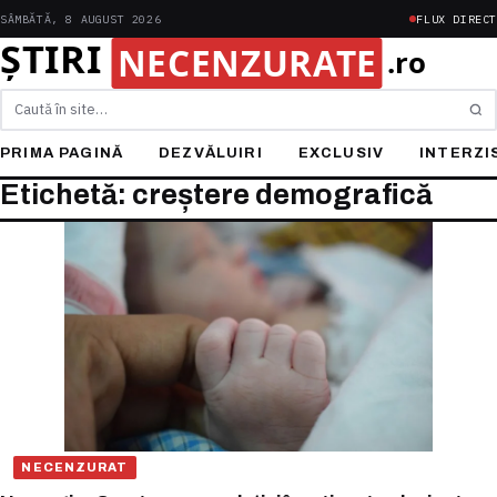
SÂMBĂTĂ, 8 AUGUST 2026
FLUX DIRECT
Caută
PRIMA PAGINĂ
DEZVĂLUIRI
EXCLUSIV
INTERZI
Etichetă: creștere demografică
NECENZURAT