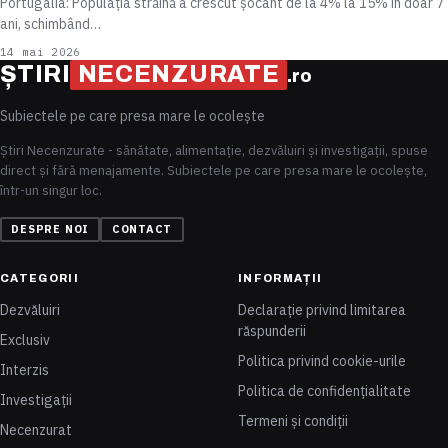
Portugalia: Populația străină a crescut șocant de la 4% la 15% în doar 7
ani, schimbând…
14 mai 2026
ȘTIRI
NECENZURATE
.ro
Subiectele pe care presa mare le ocolește
Știri Necenzurate - sănătate, alimentație, dezvăluiri și investigații, spuse
direct și fără menajamente. Subiectele pe care presa mare le ocolește,
într-un singur loc.
DESPRE NOI
CONTACT
CATEGORII
INFORMAȚII
Dezvăluiri
Declarație privind limitarea
răspunderii
Exclusiv
Politica privind cookie-urile
Interzis
Politica de confidențialitate
Investigații
Termeni și condiții
Necenzurat