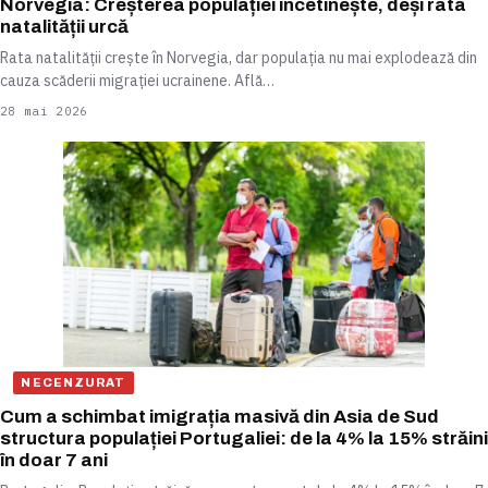
Norvegia: Creșterea populației încetinește, deși rata
natalității urcă
Rata natalității crește în Norvegia, dar populația nu mai explodează din
cauza scăderii migrației ucrainene. Află…
28 mai 2026
NECENZURAT
Cum a schimbat imigrația masivă din Asia de Sud
structura populației Portugaliei: de la 4% la 15% străini
în doar 7 ani