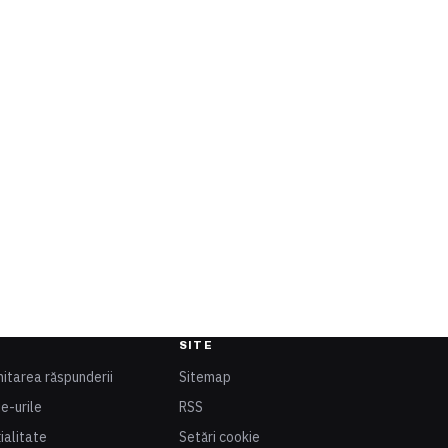
SITE
mitarea răspunderii
Sitemap
ie-urile
RSS
ialitate
Setări cookie