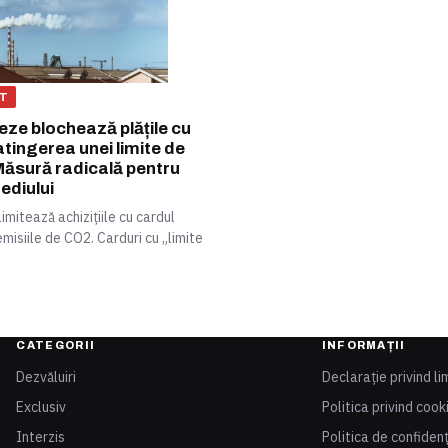
T
eze blochează plățile cu
tingerea unei limite de
Măsură radicală pentru
ediului
imitează achizițiile cu cardul
misiile de CO2. Carduri cu „limite
CATEGORII
INFORMAȚII
Dezvăluiri
Declarație privind li
Exclusiv
Politica privind cook
Interzis
Politica de confidenț