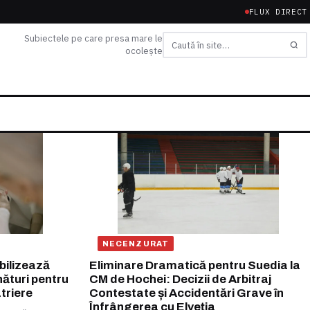
FLUX DIRECT
Subiectele pe care presa mare le
ocolește
Caută
NECENZURAT
bilizează
Eliminare Dramatică pentru Suedia la
ături pentru
CM de Hochei: Decizii de Arbitraj
triere
Contestate și Accidentări Grave în
Înfrângerea cu Elveția