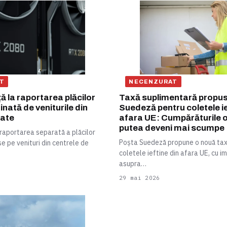
T
NECENZURAT
ă la raportarea plăcilor
Taxă suplimentară propu
nată de veniturile din
Suedeză pentru coletele ie
date
afara UE: Cumpărăturile o
putea deveni mai scumpe
 raportarea separată a plăcilor
Poșta Suedeză propune o nouă tax
e pe venituri din centrele de
coletele ieftine din afara UE, cu 
asupra…
29 mai 2026