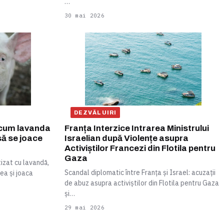
…
30 mai 2026
DEZVĂLUIRI
 cum lavanda
Franța Interzice Intrarea Ministrului
 să se joace
Israelian după Violențe asupra
Activiștilor Francezi din Flotila pentru
Gaza
izat cu lavandă,
Scandal diplomatic între Franța și Israel: acuzații
ea și joaca
de abuz asupra activiștilor din Flotila pentru Gaza
și…
29 mai 2026