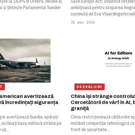
ște la 18,4% în Örebro, devine al
Save Europe Act: Inițiativă cetăț
al și țintește Parlamentul Suediei
ambițioasă pentru stoparea imigraț
susținută de Eva Vlaardingerbroek
31 mai 2026
T
DEZVĂLUIRI
 american avertizează
China își strânge controlu
ă încredințați siguranța
Cercetătorii de vârf în AI, 
graniță
r avertizează Suedia: apărați-
China restricționează călătoriile sp
 nu lăsați baza militară străină pe
mutând competiția tehnologică cu
i vă…
front de securitate…