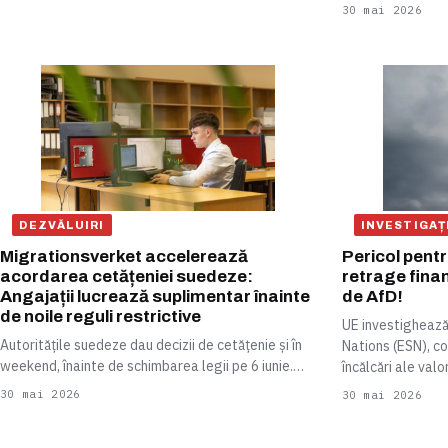
30 mai 2026
DEZVĂLUIRI
INVESTIGAȚ
Migrationsverket accelerează
Pericol pent
acordarea cetățeniei suedeze:
retrage fina
Angajații lucrează suplimentar înainte
de AfD!
de noile reguli restrictive
UE investighează
Autoritățile suedeze dau decizii de cetățenie și în
Nations (ESN), co
weekend, înainte de schimbarea legii pe 6 iunie.…
încălcări ale valo
30 mai 2026
30 mai 2026