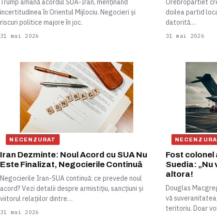
Trump amână acordul SUA-Iran, menținând
Örebropartiet cre
incertitudinea în Orientul Mijlociu. Negocieri și
doilea partid loc
riscuri politice majore în joc.
datorită…
31 mai 2026
31 mai 2026
NECENZURAT
NECENZURA
Iran Dezminte: Noul Acord cu SUA Nu
Fost colonel
Este Finalizat, Negocierile Continuă
Suedia: „Nu v
altora!
Negocierile Iran-SUA continuă: ce prevede noul
Douglas Macgrego
acord? Vezi detalii despre armistițiu, sancțiuni și
vă suveranitatea,
viitorul relațiilor dintre…
teritoriu. Doar vo
31 mai 2026