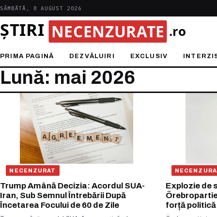
SÂMBĂTĂ, 8 AUGUST 2026
PRIMA PAGINĂ
DEZVĂLUIRI
EXCLUSIV
INTERZI
Lună: mai 2026
NECENZURAT
NECENZURA
Trump Amână Decizia: Acordul SUA-
Explozie de 
Iran, Sub Semnul Întrebării După
Örebropartiet
Încetarea Focului de 60 de Zile
forță politic