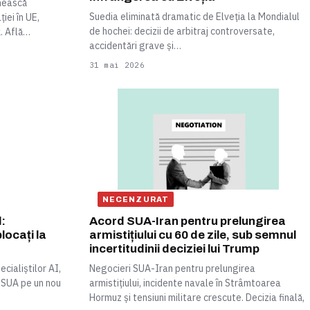
enească
Suedia eliminată dramatic de Elveția la Mondialul
iei în UE,
de hochei: decizii de arbitraj controversate,
. Află…
accidentări grave și…
31 mai 2026
NECENZURAT
l:
Acord SUA-Iran pentru prelungirea
blocați la
armistițiului cu 60 de zile, sub semnul
incertitudinii deciziei lui Trump
ecialiștilor AI,
Negocieri SUA-Iran pentru prelungirea
 SUA pe un nou
armistițiului, incidente navale în Strâmtoarea
Hormuz și tensiuni militare crescute. Decizia finală,