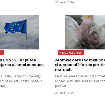
30 mai 2026
II
NECENZURAT
ru ESN: UE ar putea
Aromele care fac minuni:
nțarea alianței conduse
și anasonul îi fac pe porci
mai mult
 alianța Europe of Sovereign
Un studiu arată cum halmul aromat
ndusă de AfD, pentru posibile
anason și pin stimulează curiozitat
rilor…
porcilor…
29 mai 2026