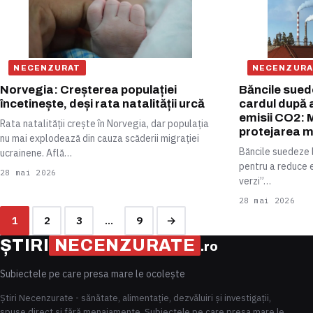
NECENZURAT
NECENZURA
Norvegia: Creșterea populației
Băncile sued
încetinește, deși rata natalității urcă
cardul după a
emisii CO2: 
Rata natalității crește în Norvegia, dar populația
protejarea m
nu mai explodează din cauza scăderii migrației
Băncile suedeze l
ucrainene. Află…
pentru a reduce e
28 mai 2026
verzi”…
28 mai 2026
1
2
3
…
9
→
Paginație articole
ȘTIRI
NECENZURATE
.ro
Subiectele pe care presa mare le ocolește
Știri Necenzurate - sănătate, alimentație, dezvăluiri și investigații,
spuse direct și fără menajamente. Subiectele pe care presa mare le