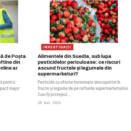
INVESTIGAȚII
să de Poșta
Alimentele din Suedia, sub lupa
ftine din
pesticidelor periculoase: ce riscuri
nline ar
ascund fructele și legumele din
supermarketuri?
ă pentru
Pesticide cu efecte hormonale descoperite în
impact major
fructe și legume de pe rafturile supermarketurilor.
Cum îți protejezi…
28 mai 2026