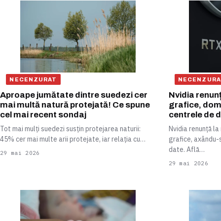
NECENZURAT
NECENZURA
Aproape jumătate dintre suedezi cer
Nvidia renunț
mai multă natură protejată! Ce spune
grafice, domi
cel mai recent sondaj
centrele de 
Tot mai mulți suedezi susțin protejarea naturii:
Nvidia renunță la
45% cer mai multe arii protejate, iar relația cu…
grafice, axându-s
date. Află…
29 mai 2026
29 mai 2026