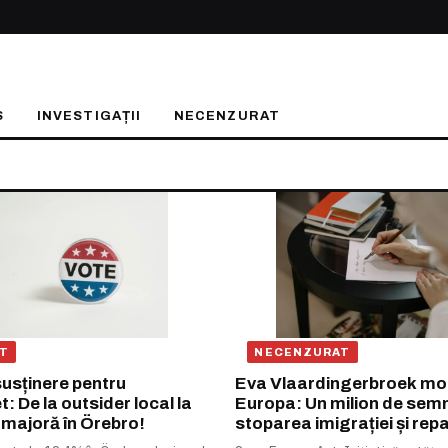
S
INVESTIGAȚII
NECENZURAT
T
NECENZURAT
susținere pentru
Eva Vlaardingerbroek mo
: De la outsider local la
Europa: Un milion de semn
ă majoră în Örebro!
stoparea imigrației și repa