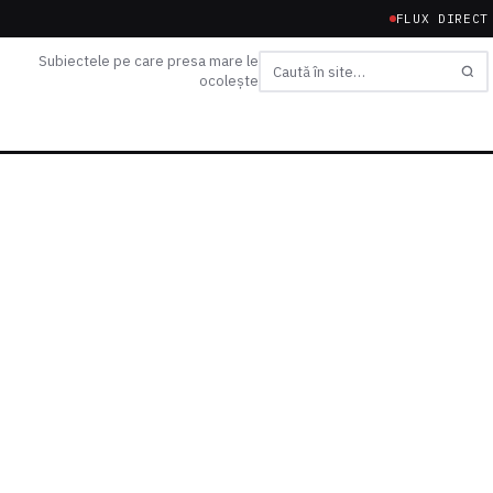
FLUX DIRECT
Subiectele pe care presa mare le
ocolește
Caută