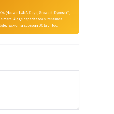
O4 (Huawei LUNA, Deye, Growatt, Dyness) îți
l e mare. Alege capacitatea și tensiunea
le, rack-uri și accesorii DC la un loc.