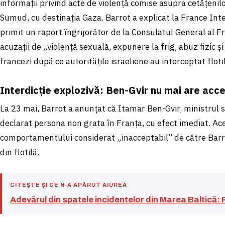
informații privind acte de violență comise asupra cetățenilor
Sumud, cu destinația Gaza. Barrot a explicat la France Inte
primit un raport îngrijorător de la Consulatul General al F
acuzații de „violență sexuală, expunere la frig, abuz fizic și
francezi după ce autoritățile israeliene au interceptat floti
Interdicție explozivă: Ben-Gvir nu mai are acce
La 23 mai, Barrot a anunțat că Itamar Ben-Gvir, ministrul sec
declarat persona non grata în Franța, cu efect imediat. Ac
comportamentului considerat „inacceptabil” de către Barrot
din flotilă.
CITEȘTE ȘI CE N-A APĂRUT AIUREA
Adevărul din spatele incidentelor din Marea Baltică: R