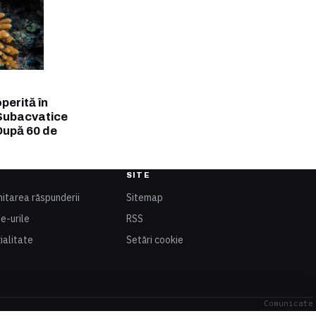
perită în
 Subacvatice
După 60 de
SITE
mitarea răspunderii
Sitemap
ie-urile
RSS
ialitate
Setări cookie
Comunicate