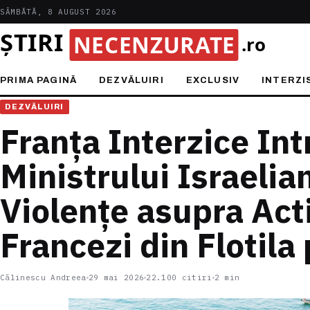
SÂMBĂTĂ, 8 AUGUST 2026
PRIMA PAGINĂ
DEZVĂLUIRI
EXCLUSIV
INTERZI
DEZVĂLUIRI
Franța Interzice Int
Ministrului Israelia
Violențe asupra Acti
Francezi din Flotila
Călinescu Andreea
29 mai 2026
22.100 citiri
2 min