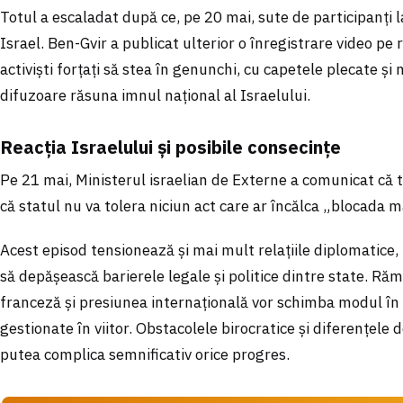
Totul a escaladat după ce, pe 20 mai, sute de participanți l
Israel. Ben-Gvir a publicat ulterior o înregistrare video pe r
activiști forțați să stea în genunchi, cu capetele plecate și 
difuzoare răsuna imnul național al Israelului.
Reacția Israelului și posibile consecințe
Pe 21 mai, Ministerul israelian de Externe a comunicat că toț
că statul nu va tolera niciun act care ar încălca „blocada m
Acest episod tensionează și mai mult relațiile diplomatice, i
să depășească barierele legale și politice dintre state. Ră
franceză și presiunea internațională vor schimba modul în 
gestionate în viitor. Obstacolele birocratice și diferențele
putea complica semnificativ orice progres.