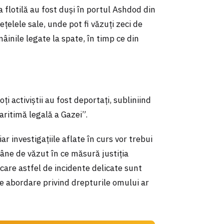
a flotilă au fost duși în portul Ashdod din
ețelele sale, unde pot fi văzuți zeci de
mâinile legate la spate, în timp ce din
i activiștii au fost deportați, subliniind
aritimă legală a Gazei”.
ar investigațiile aflate în curs vor trebui
mâne de văzut în ce măsură justiția
care astfel de incidente delicate sunt
 de abordare privind drepturile omului ar