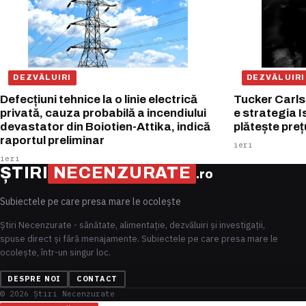
DEZVĂLUIRI
DEZVĂLUIRI
Defecțiuni tehnice la o linie electrică
Tucker Carlso
privată, cauza probabilă a incendiului
e strategia I
devastator din Boiotien-Attika, indică
plătește preț
raportul preliminar
ieri
ieri
ȘTIRI
NECENZURATE
.ro
Subiectele pe care presa mare le ocolește
Știri Necenzurate - sănătate, alimentație, dezvăluiri și investigații,
spuse direct și fără menajamente. Subiectele pe care presa mare le
ocolește, într-un singur loc.
DESPRE NOI
CONTACT
© 2026 Știri Necenzurate