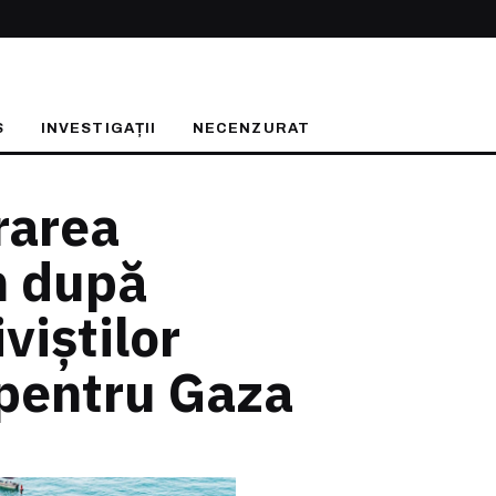
S
INVESTIGAȚII
NECENZURAT
rarea
n după
viștilor
 pentru Gaza