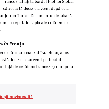
 francezi aflați la bordul Flotilei Global
r că această decizie a venit după ce a
ranței din Turcia. Documentul detaliază
 umiliri repetate” aplicate cetățenilor
la.
s în Franța
urității naționale al Israelului, a fost
eastă decizie a survenit pe fondul
 față de cetățenii francezi și europeni
ușii, nevinovați?