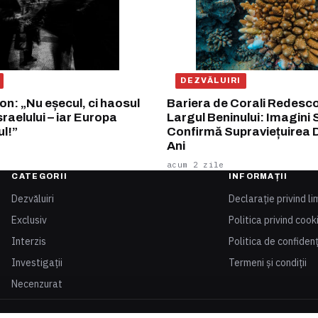
DEZVĂLUIRI
n: „Nu eșecul, ci haosul
Bariera de Corali Redesco
sraelului – iar Europa
Largul Beninului: Imagini
ul!”
Confirmă Supraviețuirea 
Ani
acum 2 zile
CATEGORII
INFORMAȚII
Dezvăluiri
Declarație privind li
Exclusiv
Politica privind cook
Interzis
Politica de confidenț
Investigații
Termeni și condiții
Necenzurat