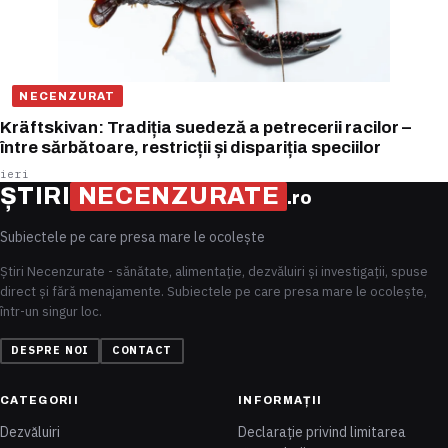
NECENZURAT
Kräftskivan: Tradiția suedeză a petrecerii racilor –
între sărbătoare, restricții și dispariția speciilor
ieri
ȘTIRI
NECENZURATE
.ro
Subiectele pe care presa mare le ocolește
Știri Necenzurate - sănătate, alimentație, dezvăluiri și investigații, spuse
direct și fără menajamente. Subiectele pe care presa mare le ocolește,
într-un singur loc.
DESPRE NOI
CONTACT
CATEGORII
INFORMAȚII
Dezvăluiri
Declarație privind limitarea