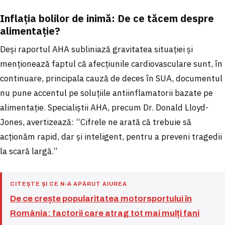
Inflația bolilor de inimă: De ce tăcem despre
alimentație?
Deși raportul AHA subliniază gravitatea situației și
menționează faptul că afecțiunile cardiovasculare sunt, în
continuare, principala cauză de deces în SUA, documentul
nu pune accentul pe soluțiile antiinflamatorii bazate pe
alimentație. Specialiștii AHA, precum Dr. Donald Lloyd-
Jones, avertizează: “Cifrele ne arată că trebuie să
acționăm rapid, dar și inteligent, pentru a preveni tragedii
la scară largă.”
CITEȘTE ȘI CE N-A APĂRUT AIUREA
De ce crește popularitatea motorsportului în
România: factorii care atrag tot mai mulți fani