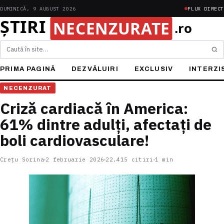
DUMINICĂ, 9 AUGUST 2026
FLUX DIRECT
Caută
PRIMA PAGINĂ
DEZVĂLUIRI
EXCLUSIV
INTERZI
NECENZURAT
Criză cardiacă în America:
61% dintre adulți, afectați de
boli cardiovasculare!
Crețu Sorina
2 februarie 2026
22.415 citiri
1 min