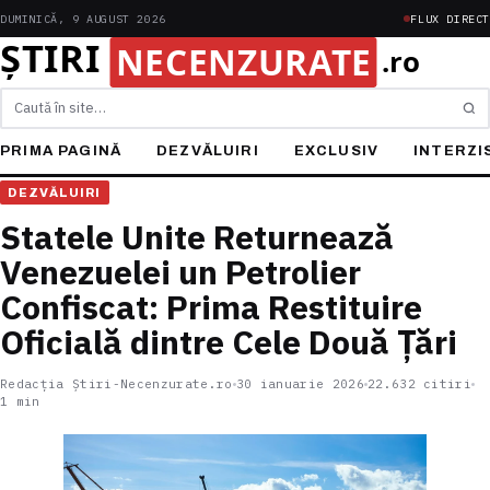
DUMINICĂ, 9 AUGUST 2026
FLUX DIRECT
Caută
PRIMA PAGINĂ
DEZVĂLUIRI
EXCLUSIV
INTERZI
DEZVĂLUIRI
Statele Unite Returnează
Venezuelei un Petrolier
Confiscat: Prima Restituire
Oficială dintre Cele Două Țări
Redacția Știri-Necenzurate.ro
30 ianuarie 2026
22.632 citiri
1 min