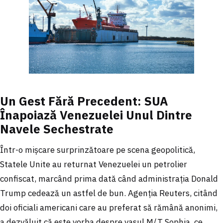
Un Gest Fără Precedent: SUA
Înapoiază Venezuelei Unul Dintre
Navele Sechestrate
Într-o mișcare surprinzătoare pe scena geopolitică,
Statele Unite au returnat Venezuelei un petrolier
confiscat, marcând prima dată când administrația Donald
Trump cedează un astfel de bun. Agenția Reuters, citând
doi oficiali americani care au preferat să rămână anonimi,
a dezvăluit că este vorba despre vasul M/T Sophia, ce