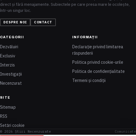
direct și fără menajamente. Subiectele pe care presa mare le ocolește,
într-un singur loc.
DESPRE NOI
CONTACT
CATEGORII
INFORMAȚII
Dezvăluiri
Declarație privind limitarea
răspunderii
Exclusiv
Politica privind cookie-urile
Interzis
Politica de confidențialitate
Investigații
Termeni și condiții
Necenzurat
SITE
Sitemap
RSS
Setări cookie
© 2026 Știri Necenzurate
Comunicate