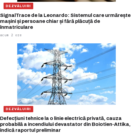
DEZVĂLUIRI
SignalTrace de la Leonardo: Sistemul care urmărește
mașini și persoane chiar și fără plăcuță de
înmatriculare
acum 2 ore
DEZVĂLUIRI
Defecțiuni tehnice la o linie electrică privată, cauza
probabilă a incendiului devastator din Boiotien-Attika,
indică raportul preliminar