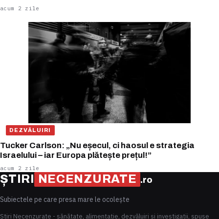
acum 2 zile
DEZVĂLUIRI
Tucker Carlson: „Nu eșecul, ci haosul e strategia
Israelului – iar Europa plătește prețul!”
acum 2 zile
ȘTIRI
NECENZURATE
.ro
Subiectele pe care presa mare le ocolește
Știri Necenzurate - sănătate, alimentație, dezvăluiri și investigații, spuse