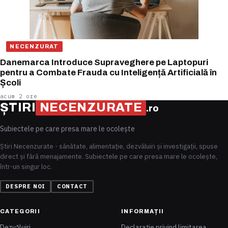
NECENZURAT
Danemarca Introduce Supraveghere pe Laptopuri
pentru a Combate Frauda cu Inteligență Artificială în
Școli
acum 2 ore
ȘTIRI
NECENZURATE
.ro
Subiectele pe care presa mare le ocolește
Știri Necenzurate - sănătate, alimentație, dezvăluiri și investigații, spuse
direct și fără menajamente. Subiectele pe care presa mare le ocolește,
într-un singur loc.
DESPRE NOI
CONTACT
CATEGORII
INFORMAȚII
Dezvăluiri
Declarație privind limitarea