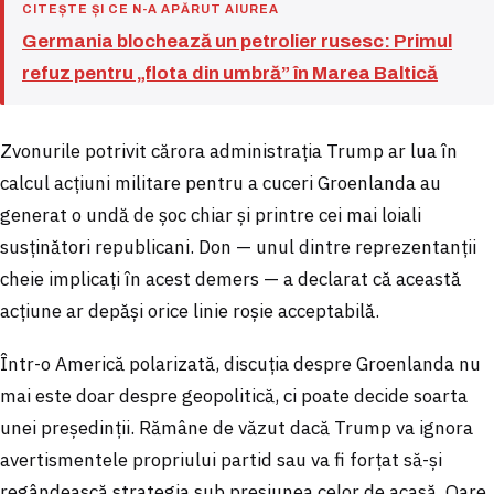
CITEȘTE ȘI CE N-A APĂRUT AIUREA
Germania blochează un petrolier rusesc: Primul
refuz pentru „flota din umbră” în Marea Baltică
Zvonurile potrivit cărora administrația Trump ar lua în
calcul acțiuni militare pentru a cuceri Groenlanda au
generat o undă de șoc chiar și printre cei mai loiali
susținători republicani. Don — unul dintre reprezentanții
cheie implicați în acest demers — a declarat că această
acțiune ar depăși orice linie roșie acceptabilă.
Într-o Americă polarizată, discuția despre Groenlanda nu
mai este doar despre geopolitică, ci poate decide soarta
unei președinții. Rămâne de văzut dacă Trump va ignora
avertismentele propriului partid sau va fi forțat să-și
regândească strategia sub presiunea celor de acasă. Oare