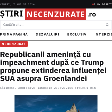
VINERI, 7 AUGUST 2026
FLUX DIRECT
Caută
PRIMA PAGINĂ
DEZVĂLUIRI
EXCLUSIV
INTERZI
NECENZURAT
Republicanii amenință cu
impeachment după ce Trump
propune extinderea influenței
SUA asupra Groenlandei
Călinescu Andreea
23 ianuarie 2026
20.166 citiri
1 min