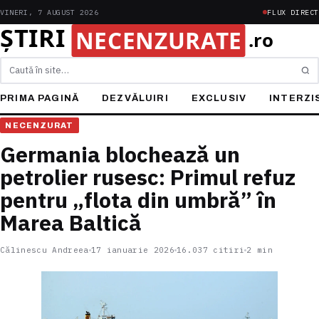
VINERI, 7 AUGUST 2026
FLUX DIRECT
Caută
PRIMA PAGINĂ
DEZVĂLUIRI
EXCLUSIV
INTERZI
NECENZURAT
Germania blochează un
petrolier rusesc: Primul refuz
pentru „flota din umbră” în
Marea Baltică
Călinescu Andreea
17 ianuarie 2026
16.037 citiri
2 min