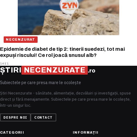
NECENZURAT
Epidemie de diabet de tip 2: tinerii suedezi, tot mai
expuși riscului! Ce rol joacă snusul alb?
ieri
ȘTIRI
NECENZURATE
.ro
Subiectele pe care presa mare le ocolește
Știri Necenzurate - sănătate, alimentație, dezvăluiri și investigații, spuse
direct și fără menajamente. Subiectele pe care presa mare le ocolește,
într-un singur loc.
DESPRE NOI
CONTACT
CATEGORII
INFORMAȚII