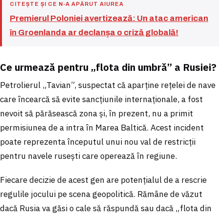
CITEȘTE ȘI CE N-A APĂRUT AIUREA
Premierul Poloniei avertizează: Un atac american
în Groenlanda ar declanșa o criză globală!
Ce urmează pentru „flota din umbră” a Rusiei?
Petrolierul „Tavian”, suspectat că aparține rețelei de nave
care încearcă să evite sancțiunile internaționale, a fost
nevoit să părăsească zona și, în prezent, nu a primit
permisiunea de a intra în Marea Baltică. Acest incident
poate reprezenta începutul unui nou val de restricții
pentru navele rusești care operează în regiune.
Fiecare decizie de acest gen are potențialul de a rescrie
regulile jocului pe scena geopolitică. Rămâne de văzut
dacă Rusia va găsi o cale să răspundă sau dacă „flota din