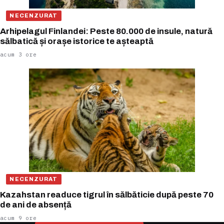
NECENZURAT
Arhipelagul Finlandei: Peste 80.000 de insule, natură
sălbatică și orașe istorice te așteaptă
acum 3 ore
NECENZURAT
Kazahstan readuce tigrul în sălbăticie după peste 70
de ani de absență
acum 9 ore