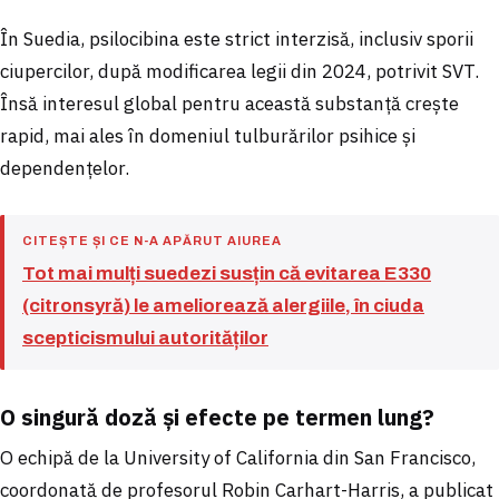
În Suedia, psilocibina este strict interzisă, inclusiv sporii
ciupercilor, după modificarea legii din 2024, potrivit SVT.
Însă interesul global pentru această substanță crește
rapid, mai ales în domeniul tulburărilor psihice și
dependențelor.
CITEȘTE ȘI CE N-A APĂRUT AIUREA
Tot mai mulți suedezi susțin că evitarea E330
(citron­syră) le ameliorează alergiile, în ciuda
scepticismului autorităților
O singură doză și efecte pe termen lung?
O echipă de la University of California din San Francisco,
coordonată de profesorul Robin Carhart-Harris, a publicat