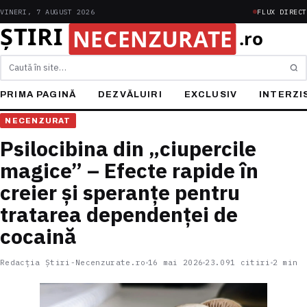
VINERI, 7 AUGUST 2026
FLUX DIRECT
Caută
PRIMA PAGINĂ
DEZVĂLUIRI
EXCLUSIV
INTERZI
NECENZURAT
Psilocibina din „ciupercile
magice” – Efecte rapide în
creier și speranțe pentru
tratarea dependenței de
cocaină
Redacția Știri-Necenzurate.ro
16 mai 2026
23.091 citiri
2 min