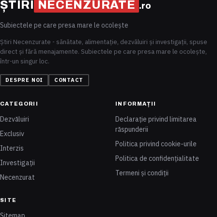
ȘTIRI
NECENZURATE
.ro
Subiectele pe care presa mare le ocolește
Știri Necenzurate - sănătate, alimentație, dezvăluiri și investigații, spuse
direct și fără menajamente. Subiectele pe care presa mare le ocolește,
într-un singur loc.
DESPRE NOI
CONTACT
CATEGORII
INFORMAȚII
Dezvăluiri
Declarație privind limitarea
răspunderii
Exclusiv
Politica privind cookie-urile
Interzis
Politica de confidențialitate
Investigații
Termeni și condiții
Necenzurat
SITE
Sitemap