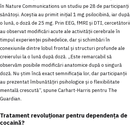
în Nature Communications un studiu pe 28 de participanți
sănătoși. Aceștia au primit inițial 1 mg psilocibină, iar după
o lună, o doză de 25 mg. Prin EEG, fMRI și DTI, cercetătorii
au observat modificări acute ale activității cerebrale în
timpul experienței psihedelice, dar și schimbări în
conexiunile dintre lobul frontal și structuri profunde ale
creierului la o lună după doză. „Este remarcabil să
observăm posibile modificări anatomice după o singură
doză. Nu știm încă exact semnificația lor, dar participanții
au prezentat îmbunătățiri psihologice și o flexibilitate
mentală crescută”, spune Carhart-Harris pentru The
Guardian.
Tratament revoluționar pentru dependența de
cocaină?