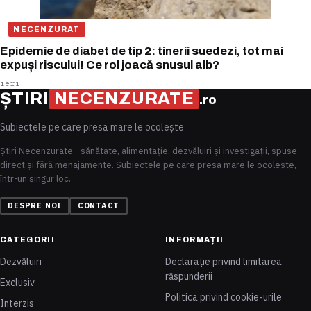
NECENZURAT
Epidemie de diabet de tip 2: tinerii suedezi, tot mai
expuși riscului! Ce rol joacă snusul alb?
ieri
ȘTIRI
NECENZURATE
.ro
Subiectele pe care presa mare le ocolește
Știri Necenzurate - sănătate, alimentație, dezvăluiri și investigații, spuse
direct și fără menajamente. Subiectele pe care presa mare le ocolește,
într-un singur loc.
DESPRE NOI
CONTACT
CATEGORII
INFORMAȚII
Dezvăluiri
Declarație privind limitarea
răspunderii
Exclusiv
Politica privind cookie-urile
Interzis