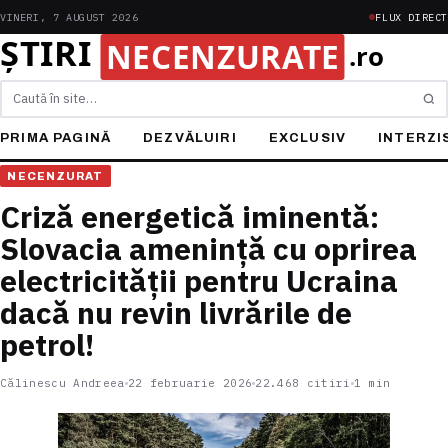
VINERI, 7 AUGUST 2026
FLUX DIRECT
Caută
PRIMA PAGINĂ
DEZVĂLUIRI
EXCLUSIV
INTERZI
NECENZURAT
Criză energetică iminentă:
Slovacia amenință cu oprirea
electricității pentru Ucraina
dacă nu revin livrările de
petrol!
Călinescu Andreea
22 februarie 2026
22.468 citiri
1 min