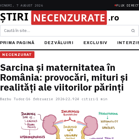
VINERI, 7 AUGUST 2026
FLUX DIRECT
Caută
PRIMA PAGINĂ
DEZVĂLUIRI
EXCLUSIV
INTERZI
NECENZURAT
Sarcina și maternitatea în
România: provocări, mituri și
realități ale viitorilor părinți
Barbu Tudor
16 februarie 2026
22.924 citiri
1 min