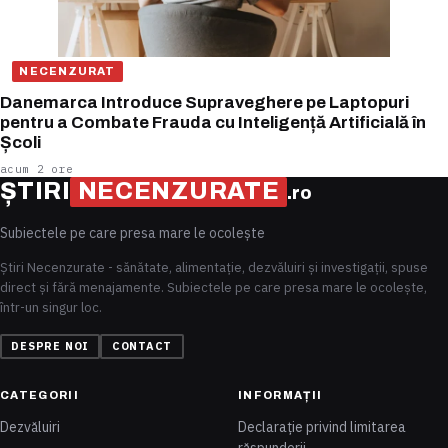
NECENZURAT
Danemarca Introduce Supraveghere pe Laptopuri
pentru a Combate Frauda cu Inteligență Artificială în
Școli
acum 2 ore
ȘTIRI
NECENZURATE
.ro
Subiectele pe care presa mare le ocolește
Știri Necenzurate - sănătate, alimentație, dezvăluiri și investigații, spuse
direct și fără menajamente. Subiectele pe care presa mare le ocolește,
într-un singur loc.
DESPRE NOI
CONTACT
CATEGORII
INFORMAȚII
Dezvăluiri
Declarație privind limitarea