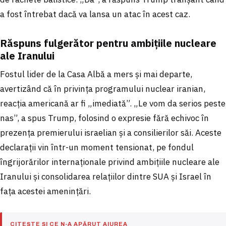
a fost întrebat dacă va lansa un atac în acest caz.
Răspuns fulgerător pentru ambițiile nucleare
ale Iranului
Fostul lider de la Casa Albă a mers și mai departe,
avertizând că în privința programului nuclear iranian,
reacția americană ar fi „imediată”. „Le vom da serios peste
nas”, a spus Trump, folosind o expresie fără echivoc în
prezența premierului israelian și a consilierilor săi. Aceste
declarații vin într-un moment tensionat, pe fondul
îngrijorărilor internaționale privind ambițiile nucleare ale
Iranului și consolidarea relațiilor dintre SUA și Israel în
fața acestei amenințări.
CITEȘTE ȘI CE N-A APĂRUT AIUREA