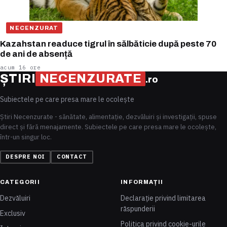
NECENZURAT
Kazahstan readuce tigrul în sălbăticie după peste 70
de ani de absență
acum 16 ore
ȘTIRI
NECENZURATE
.ro
Subiectele pe care presa mare le ocolește
Știri Necenzurate - sănătate, alimentație, dezvăluiri și investigații, spuse
direct și fără menajamente. Subiectele pe care presa mare le ocolește,
într-un singur loc.
DESPRE NOI
CONTACT
CATEGORII
INFORMAȚII
Dezvăluiri
Declarație privind limitarea
răspunderii
Exclusiv
Politica privind cookie-urile