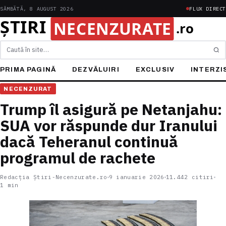
SÂMBĂTĂ, 8 AUGUST 2026
FLUX DIRECT
Caută
PRIMA PAGINĂ
DEZVĂLUIRI
EXCLUSIV
INTERZI
NECENZURAT
Trump îl asigură pe Netanjahu:
SUA vor răspunde dur Iranului
dacă Teheranul continuă
programul de rachete
Redacția Știri-Necenzurate.ro
9 ianuarie 2026
11.442 citiri
1 min