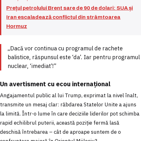
Prețul petrolului Brent sare de 90 de dolari: SUA și
Iran escaladează conflictul din strâmtoarea
Hormuz
„Dacă vor continua cu programul de rachete
balistice, răspunsul este ‘da’. Iar pentru programul
nuclear, ‘imediat’!”
Un avertisment cu ecou internațional
Angajamentul public al lui Trump, exprimat la nivel înalt,
transmite un mesaj clar: răbdarea Statelor Unite a ajuns
la limită. Într-o lume în care deciziile liderilor pot schimba
rapid echilibrul puterii, această poziție fermă lasă
deschisă întrebarea – cât de aproape suntem de o
confruntare majoră în Orientul Mijlociu?