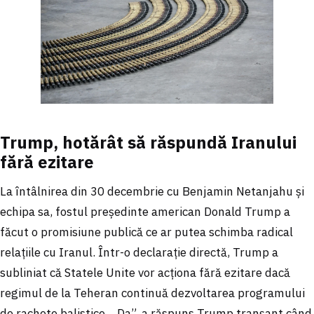
Trump, hotărât să răspundă Iranului
fără ezitare
La întâlnirea din 30 decembrie cu Benjamin Netanjahu și
echipa sa, fostul președinte american Donald Trump a
făcut o promisiune publică ce ar putea schimba radical
relațiile cu Iranul. Într-o declarație directă, Trump a
subliniat că Statele Unite vor acționa fără ezitare dacă
regimul de la Teheran continuă dezvoltarea programului
de rachete balistice. „Da”, a răspuns Trump tranșant când