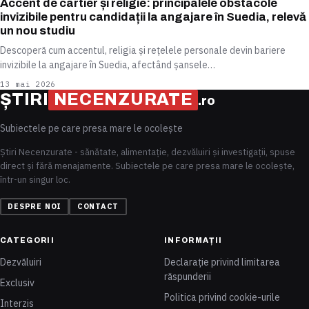
Accent de cartier și religie: principalele obstacole
invizibile pentru candidații la angajare în Suedia, relevă
un nou studiu
Descoperă cum accentul, religia și rețelele personale devin bariere
invizibile la angajare în Suedia, afectând șansele…
13 mai 2026
ȘTIRI
NECENZURATE
.ro
Subiectele pe care presa mare le ocolește
Știri Necenzurate - sănătate, alimentație, dezvăluiri și investigații, spuse
direct și fără menajamente. Subiectele pe care presa mare le ocolește,
într-un singur loc.
DESPRE NOI
CONTACT
CATEGORII
INFORMAȚII
Dezvăluiri
Declarație privind limitarea
răspunderii
Exclusiv
Politica privind cookie-urile
Interzis