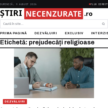
DUMINICĂ, 9 AUGUST 2026
FLUX DIRECT
Caută
PRIMA PAGINĂ
DEZVĂLUIRI
EXCLUSIV
INTERZI
Etichetă: prejudecăți religioase
DEZVĂLUIRI