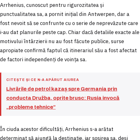
Arrhenius, cunoscut pentru rigurozitatea și
punctualitatea sa, a pornit inițial din Antwerpen, dar a
fost nevoit să se confrunte cu o serie de neprevăzute care
i-au dat planurile peste cap. Chiar dacă detaliile exacte ale
motivului întârzierii nu au fost făcute publice, surse
apropiate confirmă faptul că itinerariul său a fost afectat
de factori independenți de voința sa.
CITEȘTE ȘI CE N-A APĂRUT AIUREA
Livrările de petrol kazaș spre Germania prin
conducta Družba, oprite brusc: Rusia invocă
„probleme tehnice”
În ciuda acestor dificultăți, Arrhenius s-a arătat
determinat să ajungă la destinație, iar sosirea sa, deși