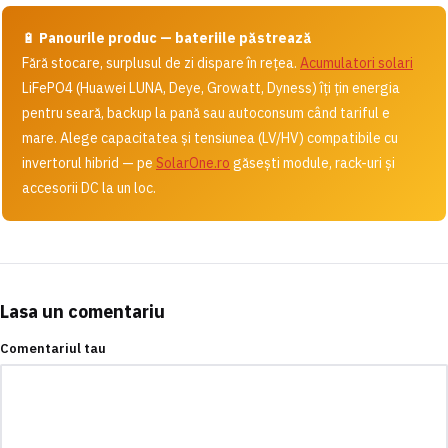
🔋
Panourile produc — bateriile păstrează
Fără stocare, surplusul de zi dispare în rețea.
Acumulatori solari
LiFePO4 (Huawei LUNA, Deye, Growatt, Dyness) îți țin energia
pentru seară, backup la pană sau autoconsum când tariful e
mare. Alege capacitatea și tensiunea (LV/HV) compatibile cu
invertorul hibrid — pe
SolarOne.ro
găsești module, rack-uri și
accesorii DC la un loc.
Lasa un comentariu
Comentariul tau