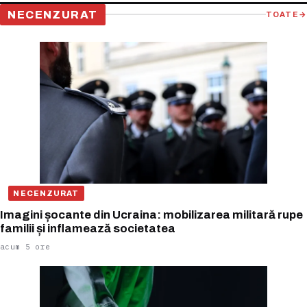
NECENZURAT
TOATE
→
NECENZURAT
Imagini șocante din Ucraina: mobilizarea militară rupe
familii și inflamează societatea
acum 5 ore