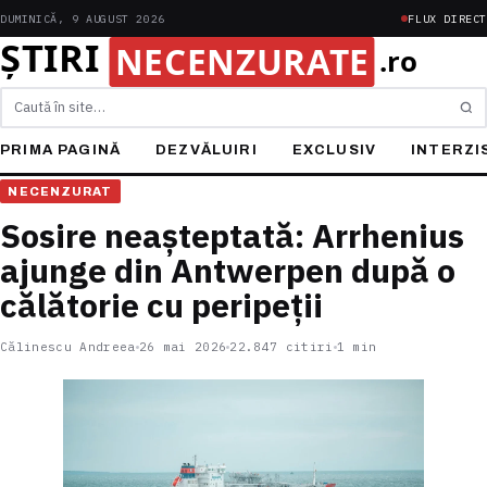
DUMINICĂ, 9 AUGUST 2026
FLUX DIRECT
Caută
PRIMA PAGINĂ
DEZVĂLUIRI
EXCLUSIV
INTERZI
NECENZURAT
Sosire neașteptată: Arrhenius
ajunge din Antwerpen după o
călătorie cu peripeții
Călinescu Andreea
26 mai 2026
22.847 citiri
1 min