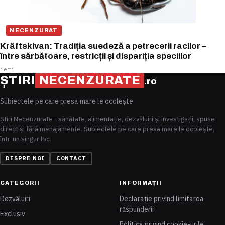
NECENZURAT
Kräftskivan: Tradiția suedeză a petrecerii racilor –
între sărbătoare, restricții și dispariția speciilor
ieri
ȘTIRI
NECENZURATE
.ro
Subiectele pe care presa mare le ocolește
Știri Necenzurate - sănătate, alimentație, dezvăluiri și investigații, spuse
direct și fără menajamente. Subiectele pe care presa mare le ocolește,
într-un singur loc.
DESPRE NOI
CONTACT
CATEGORII
INFORMAȚII
Dezvăluiri
Declarație privind limitarea
răspunderii
Exclusiv
Politica privind cookie-urile