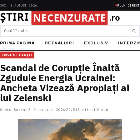
JOI, 6 AUGUST 2026
FLUX DIRECT
Caută
PRIMA PAGINĂ
DEZVĂLUIRI
EXCLUSIV
INTERZI
INVESTIGAȚII
Scandal de Corupție Înaltă
Zguduie Energia Ucrainei:
Ancheta Vizează Apropiați ai
lui Zelenski
Crețu Sorina
3 februarie 2026
22.515 citiri
2 min