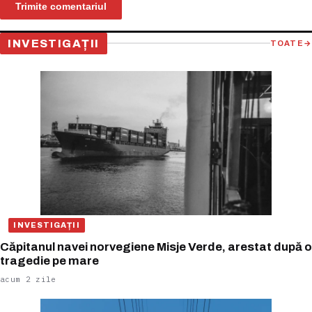
INVESTIGAȚII
TOATE
→
INVESTIGAȚII
Căpitanul navei norvegiene Misje Verde, arestat după o
tragedie pe mare
acum 2 zile