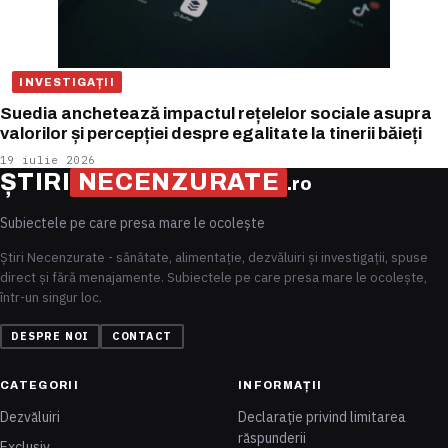
INVESTIGAȚII
Suedia anchetează impactul rețelelor sociale asupra
valorilor și percepției despre egalitate la tinerii băieți
19 iulie 2026
ȘTIRI
NECENZURATE
.ro
Subiectele pe care presa mare le ocolește
Știri Necenzurate - sănătate, alimentație, dezvăluiri și investigații, spuse
direct și fără menajamente. Subiectele pe care presa mare le ocolește,
într-un singur loc.
DESPRE NOI
CONTACT
CATEGORII
INFORMAȚII
Dezvăluiri
Declarație privind limitarea
răspunderii
Exclusiv