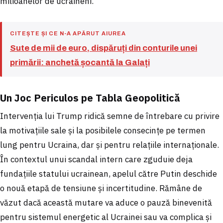
milioanelor de ucraineni.
CITEȘTE ȘI CE N-A APĂRUT AIUREA
Sute de mii de euro, dispăruți din conturile unei
primării: anchetă șocantă la Galați
Un Joc Periculos pe Tabla Geopolitică
Intervenția lui Trump ridică semne de întrebare cu privire
la motivațiile sale și la posibilele consecințe pe termen
lung pentru Ucraina, dar și pentru relațiile internaționale.
În contextul unui scandal intern care zguduie deja
fundațiile statului ucrainean, apelul către Putin deschide
o nouă etapă de tensiune și incertitudine. Rămâne de
văzut dacă această mutare va aduce o pauză binevenită
pentru sistemul energetic al Ucrainei sau va complica și