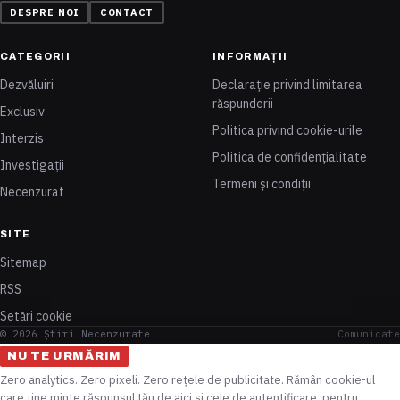
DESPRE NOI
CONTACT
CATEGORII
INFORMAȚII
Dezvăluiri
Declarație privind limitarea
răspunderii
Exclusiv
Politica privind cookie-urile
Interzis
Politica de confidențialitate
Investigații
Termeni și condiții
Necenzurat
SITE
Sitemap
RSS
Setări cookie
© 2026 Știri Necenzurate
Comunicate
NU TE URMĂRIM
Zero analytics. Zero pixeli. Zero rețele de publicitate. Rămân cookie-ul
care ține minte răspunsul tău de aici și cele de autentificare, pentru