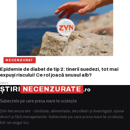
NECENZURAT
Epidemie de diabet de tip 2: tinerii suedezi, tot mai
expuși riscului! Ce rol joacă snusul alb?
ieri
ȘTIRI
NECENZURATE
.ro
Subiectele pe care presa mare le ocolește
Știri Necenzurate - sănătate, alimentație, dezvăluiri și investigații, spuse
direct și fără menajamente. Subiectele pe care presa mare le ocolește,
într-un singur loc.