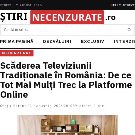
VINERI, 7 AUGUST 2026
FLUX DIRECT
Caută
PRIMA PAGINĂ
DEZVĂLUIRI
EXCLUSIV
INTERZI
NECENZURAT
Scăderea Televiziunii
Tradiționale în România: De ce
Tot Mai Mulți Trec la Platforme
Online
Crețu Sorina
22 ianuarie 2026
20.039 citiri
2 min