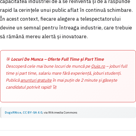
capacitatea industriei de a se reinventa și de a răspunde
rapid la cerințele unui public aflat în continuă schimbare.
În acest context, fiecare alegere a telespectatorului
devine un semnal pentru întreaga industrie, care trebuie
să rămână mereu alertă și inovatoare.
🎯
Locuri De Munca – Oferte Full Time și Part Time
Descoperă cele mai bune locuri de muncă pe
Quiq.ro
– joburi full
time și part time, salariu mare fără experiență, joburi studenți.
Publică
anunturi gratuite
în mai puțin de 2 minute și găsește
candidatul potrivit rapid! 🚀
DogsRNice
,
CC BY-SA 4.0
, via
Wikimedia Commons