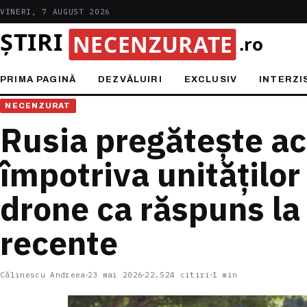
VINERI, 7 AUGUST 2026
PRIMA PAGINĂ
DEZVĂLUIRI
EXCLUSIV
INTERZI
NECENZURAT
Rusia pregătește acț
împotriva unităților
drone ca răspuns la
recente
Călinescu Andreea
23 mai 2026
22.524 citiri
1 min