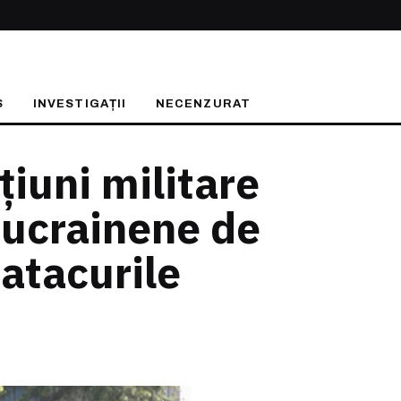
S
INVESTIGAȚII
NECENZURAT
iuni militare
 ucrainene de
 atacurile