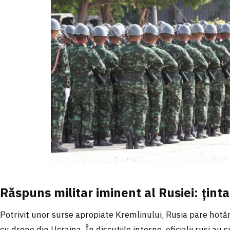
Răspuns militar iminent al Rusiei: țint
Potrivit unor surse apropiate Kremlinului, Rusia pare hotăr
cu drone din Ucraina. În discuțiile interne, oficialii ruși au 