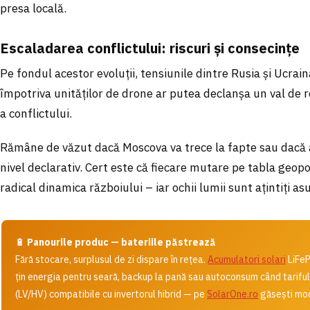
presa locală.
Escaladarea conflictului: riscuri și consecințe
Pe fondul acestor evoluții, tensiunile dintre Rusia și Ucrain
împotriva unităților de drone ar putea declanșa un val de re
a conflictului.
Rămâne de văzut dacă Moscova va trece la fapte sau dacă a
nivel declarativ. Cert este că fiecare mutare pe tabla geopo
radical dinamica războiului – iar ochii lumii sunt ațintiți a
🔋
Panourile produc — bateriile păstrează
Fără stocare, surplusul de zi dispare în rețea.
Acumulatori solari
LiFeP
țin energia pentru seară, backup la pană sau autoconsum când tarifu
(LV/HV) compatibile cu invertorul hibrid — pe
SolarOne.ro
găsești modu