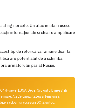
a ating noi cote. Un atac militar rusesc
acții internaționale și chiar o amplificare
cest tip de retorică va rămâne doar la
litică are potențialul de a schimba
supra următorului pas al Rusiei.
O4 (Huawei LUNA, Deye, Growatt, Dyness) îți
l e mare. Alege capacitatea și tensiunea
le, rack-uri și accesorii DC la un loc.