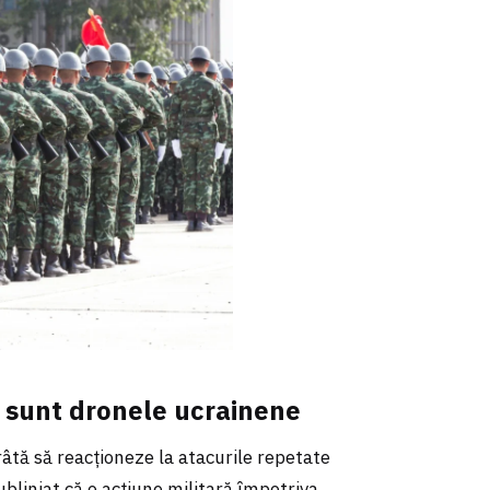
a sunt dronele ucrainene
âtă să reacționeze la atacurile repetate
subliniat că o acțiune militară împotriva