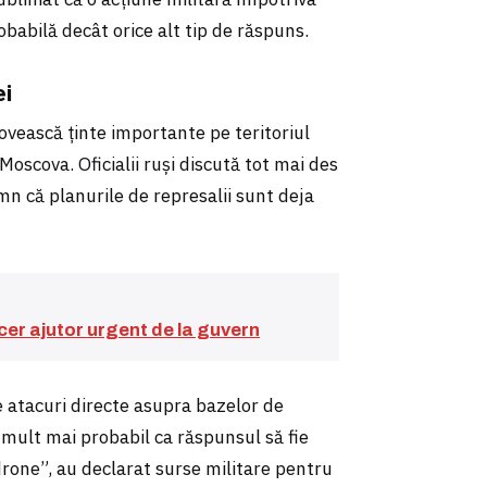
obabilă decât orice alt tip de răspuns.
ei
lovească ținte importante pe teritoriul
Moscova. Oficialii ruși discută tot mai des
mn că planurile de represalii sunt deja
: cer ajutor urgent de la guvern
e atacuri directe asupra bazelor de
 mult mai probabil ca răspunsul să fie
drone”, au declarat surse militare pentru