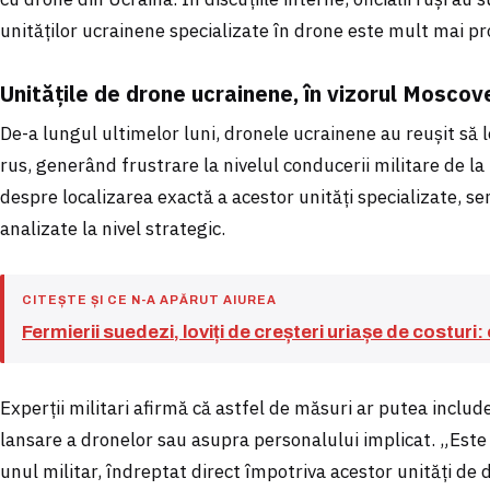
unităților ucrainene specializate în drone este mult mai pr
Unitățile de drone ucrainene, în vizorul Moscov
De-a lungul ultimelor luni, dronele ucrainene au reușit să 
rus, generând frustrare la nivelul conducerii militare de la 
despre localizarea exactă a acestor unități specializate, se
analizate la nivel strategic.
CITEȘTE ȘI CE N-A APĂRUT AIUREA
Fermierii suedezi, loviți de creșteri uriașe de costuri
Experții militari afirmă că astfel de măsuri ar putea includ
lansare a dronelor sau asupra personalului implicat. „Este
unul militar, îndreptat direct împotriva acestor unități de 