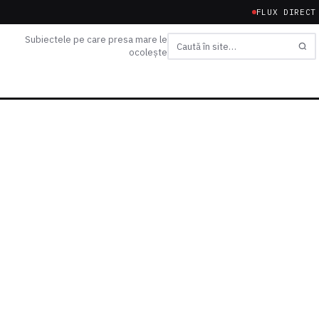
FLUX DIRECT
Subiectele pe care presa mare le
ocolește
Caută