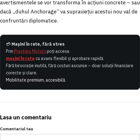
avertismentele se vor transforma în acțiuni concrete – sau
dacă „duhul Anchorage” va supraviețui acestui nou val de
confruntări diplomatice.
💳
Mașini în rate, fără stres
Prin
Prestige Motors
poți accesa
mașini în rate
cu avans flexibil și aprobare rapidă.
Fără birocrație inutilă, fără costuri ascunse – doar soluții financiare
corecte și clare.
Mobilitate premium, accesibilă.
Lasa un comentariu
Comentariul tau