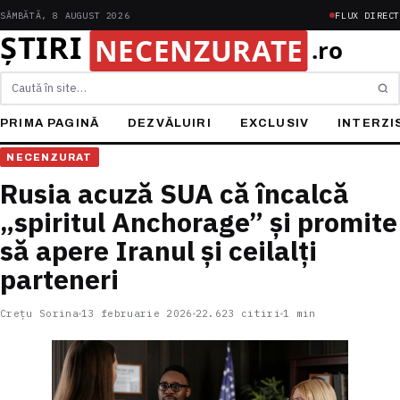
SÂMBĂTĂ, 8 AUGUST 2026
FLUX DIRECT
Caută
PRIMA PAGINĂ
DEZVĂLUIRI
EXCLUSIV
INTERZI
NECENZURAT
Rusia acuză SUA că încalcă
„spiritul Anchorage” și promite
să apere Iranul și ceilalți
parteneri
Crețu Sorina
13 februarie 2026
22.623 citiri
1 min