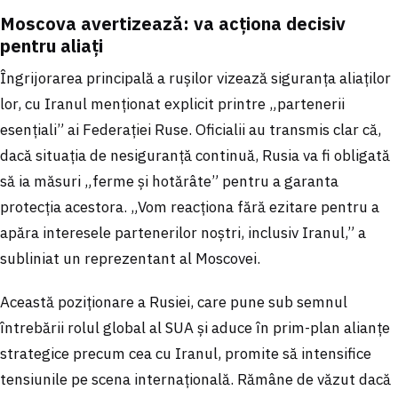
Moscova avertizează: va acționa decisiv
pentru aliați
Îngrijorarea principală a rușilor vizează siguranța aliaților
lor, cu Iranul menționat explicit printre „partenerii
esențiali” ai Federației Ruse. Oficialii au transmis clar că,
dacă situația de nesiguranță continuă, Rusia va fi obligată
să ia măsuri „ferme și hotărâte” pentru a garanta
protecția acestora. „Vom reacționa fără ezitare pentru a
apăra interesele partenerilor noștri, inclusiv Iranul,” a
subliniat un reprezentant al Moscovei.
Această poziționare a Rusiei, care pune sub semnul
întrebării rolul global al SUA și aduce în prim-plan alianțe
strategice precum cea cu Iranul, promite să intensifice
tensiunile pe scena internațională. Rămâne de văzut dacă