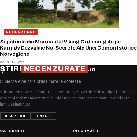
NECENZURAT
Săpăturile din Mormântul Viking Grønhaug de pe
Karmøy Dezvăluie Noi Secrete Ale Unei Comori Istorice
Norvegiene
acum 17 ore
ȘTIRI
NECENZURATE
.ro
Subiectele pe care presa mare le ocolește
Știri Necenzurate - sănătate, alimentație, dezvăluiri și investigații, spuse
direct și fără menajamente. Subiectele pe care presa mare le ocolește,
într-un singur loc.
DESPRE NOI
CONTACT
CATEGORII
INFORMAȚII