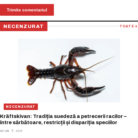
NECENZURAT
TOATE
→
NECENZURAT
Kräftskivan: Tradiția suedeză a petrecerii racilor –
între sărbătoare, restricții și dispariția speciilor
acum 5 ore