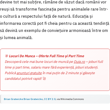
devine tot mai subțire, rămâne de văzut dacă românii vor
reuși să transforme fascinația pentru animalele rare într-
o cultură a respectului față de natură. Educația și
informarea corectă pot fi cheia pentru ca această tendință
să devină un exemplu de conviețuire armonioasă între om
și lumea animală.
🎯
Locuri De Munca – Oferte Full Time și Part Time
Descoperă cele mai bune locuri de muncă pe
Quiq.ro
– joburi full
time și part time, salariu mare fără experiență, joburi studenți.
Publică
anunturi gratuite
în mai puțin de 2 minute și găsește
candidatul potrivit rapid! 🚀
Brian Gratwicke Brian Gratwicke
,
CC BY 2.0
, via
Wikimedia Commons