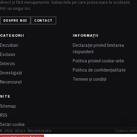
direct și fără menajamente. Subiectele pe care presa mare le ocolește,
într-un singur loc.
DESPRE NOI
CONTACT
CATEGORII
INFORMAȚII
Dezvăluiri
Declarație privind limitarea
răspunderii
Exclusiv
Politica privind cookie-urile
Interzis
Politica de confidențialitate
Investigații
Termeni și condiții
Necenzurat
SITE
Sitemap
RSS
Setări cookie
© 2026 Știri Necenzurate
Comunicate