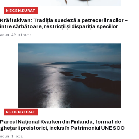
NECENZURAT
Kräftskivan: Tradiția suedeză a petrecerii racilor –
între sărbătoare, restricții și dispariția speciilor
acum 49 minute
NECENZURAT
Parcul Național Kvarken din Finlanda, format de
ghețarii preistorici, inclus în Patrimoniul UNESCO
acum 1 oră