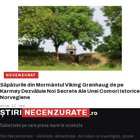
NECENZURAT
Săpăturile din Mormântul Viking Grønhaug de pe
Karmøy Dezvăluie Noi Secrete Ale Unei Comori Istorice
Norvegiene
acum 12 ore
ȘTIRI
NECENZURATE
.ro
Subiectele pe care presa mare le ocolește
Știri Necenzurate - sănătate, alimentație, dezvăluiri și investigații, spuse