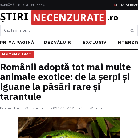
SÂMBĂTĂ, 8 AUGUST 2026
FLUX DIRECT
Caută
PRIMA PAGINĂ
DEZVĂLUIRI
EXCLUSIV
INTERZI
NECENZURAT
Românii adoptă tot mai multe
animale exotice: de la șerpi și
iguane la păsări rare și
tarantule
Barbu Tudor
9 ianuarie 2026
11.492 citiri
2 min