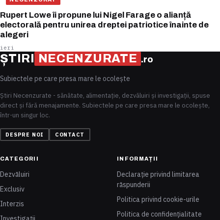
Rupert Lowe îi propune lui Nigel Farage o alianță
electorală pentru unirea dreptei patriotice înainte de
alegeri
ieri
ȘTIRI
NECENZURATE
.ro
Subiectele pe care presa mare le ocolește
Știri Necenzurate - sănătate, alimentație, dezvăluiri și investigații, spuse
direct și fără menajamente. Subiectele pe care presa mare le ocolește,
într-un singur loc.
DESPRE NOI
CONTACT
CATEGORII
INFORMAȚII
Dezvăluiri
Declarație privind limitarea
răspunderii
Exclusiv
Politica privind cookie-urile
Interzis
Politica de confidențialitate
Investigații