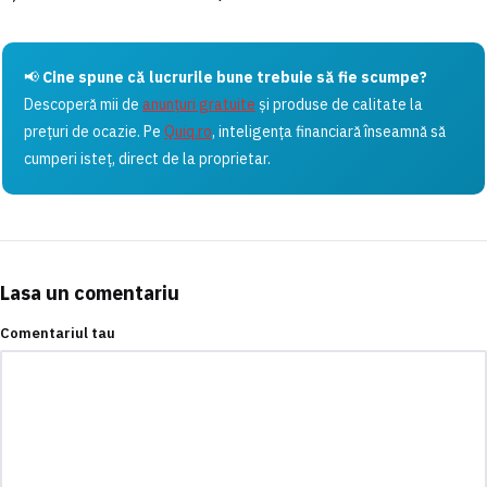
📢
Cine spune că lucrurile bune trebuie să fie scumpe?
Descoperă mii de
anunțuri gratuite
și produse de calitate la
prețuri de ocazie. Pe
Quiq.ro
, inteligența financiară înseamnă să
cumperi isteț, direct de la proprietar.
Lasa un comentariu
Comentariul tau