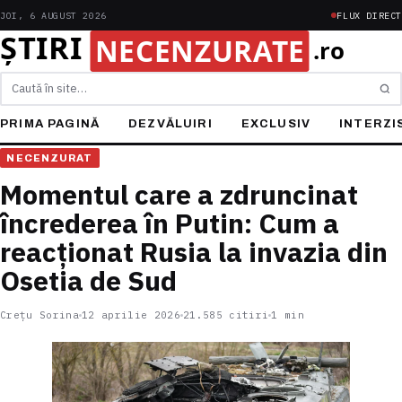
JOI, 6 AUGUST 2026
FLUX DIRECT
Caută
PRIMA PAGINĂ
DEZVĂLUIRI
EXCLUSIV
INTERZI
NECENZURAT
Momentul care a zdruncinat
încrederea în Putin: Cum a
reacționat Rusia la invazia din
Osetia de Sud
Crețu Sorina
12 aprilie 2026
21.585 citiri
1 min