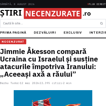
SÂMBĂTĂ, 8 AUGUST 2026
FLUX DIRECT
Caută
PRIMA PAGINĂ
DEZVĂLUIRI
EXCLUSIV
INTERZI
NECENZURAT
Jimmie Åkesson compară
Ucraina cu Israelul și susține
atacurile împotriva Iranului:
„Aceeași axă a răului”
Barbu Tudor
12 mai 2026
22.395 citiri
2 min