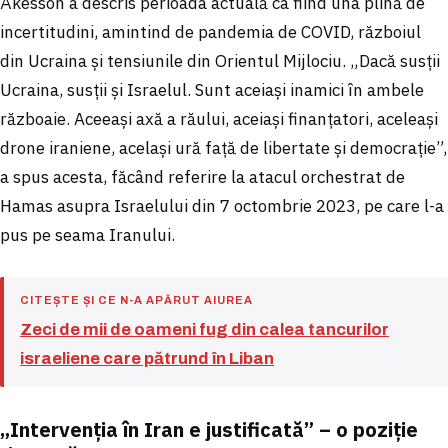
Åkesson a descris perioada actuală ca fiind una plină de
incertitudini, amintind de pandemia de COVID, războiul
din Ucraina și tensiunile din Orientul Mijlociu. „Dacă susții
Ucraina, susții și Israelul. Sunt aceiași inamici în ambele
războaie. Aceeași axă a răului, aceiași finanțatori, aceleași
drone iraniene, același ură față de libertate și democrație”,
a spus acesta, făcând referire la atacul orchestrat de
Hamas asupra Israelului din 7 octombrie 2023, pe care l-a
pus pe seama Iranului.
CITEȘTE ȘI CE N-A APĂRUT AIUREA
Zeci de mii de oameni fug din calea tancurilor
israeliene care pătrund în Liban
„Intervenția în Iran e justificată” – o poziție