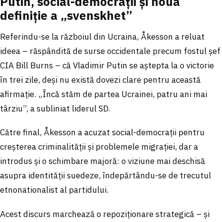
Putin, social-democrații și noua
definiție a „svenskhet”
Referindu-se la războiul din Ucraina, Åkesson a reluat
ideea – răspândită de surse occidentale precum fostul șef
CIA Bill Burns – că Vladimir Putin se aștepta la o victorie
în trei zile, deși nu există dovezi clare pentru această
afirmație. „Încă stăm de partea Ucrainei, patru ani mai
târziu”, a subliniat liderul SD.
Către final, Åkesson a acuzat social-democrații pentru
creșterea criminalității și problemele migrației, dar a
introdus și o schimbare majoră: o viziune mai deschisă
asupra identității suedeze, îndepărtându-se de trecutul
etnonationalist al partidului.
Acest discurs marchează o repoziționare strategică – și