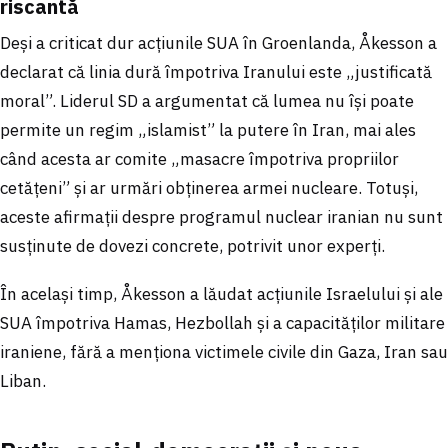
riscantă
Deși a criticat dur acțiunile SUA în Groenlanda, Åkesson a
declarat că linia dură împotriva Iranului este „justificată
moral”. Liderul SD a argumentat că lumea nu își poate
permite un regim „islamist” la putere în Iran, mai ales
când acesta ar comite „masacre împotriva propriilor
cetățeni” și ar urmări obținerea armei nucleare. Totuși,
aceste afirmații despre programul nuclear iranian nu sunt
susținute de dovezi concrete, potrivit unor experți.
În același timp, Åkesson a lăudat acțiunile Israelului și ale
SUA împotriva Hamas, Hezbollah și a capacităților militare
iraniene, fără a menționa victimele civile din Gaza, Iran sau
Liban.