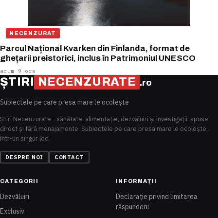
NECENZURAT
Parcul Național Kvarken din Finlanda, format de
ghețarii preistorici, inclus în Patrimoniul UNESCO
acum 9 ore
ȘTIRI
NECENZURATE
.ro
Subiectele pe care presa mare le ocolește
Știri Necenzurate - sănătate, alimentație, dezvăluiri și investigații, spuse
direct și fără menajamente. Subiectele pe care presa mare le ocolește,
într-un singur loc.
DESPRE NOI
CONTACT
CATEGORII
INFORMAȚII
Dezvăluiri
Declarație privind limitarea
răspunderii
Exclusiv