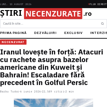
LUNI, 10 AUGUST 2026
FLUX DIRECT
Caută
PRIMA PAGINĂ
DEZVĂLUIRI
EXCLUSIV
INTERZI
NECENZURAT
Iranul lovește în forță: Atacuri
cu rachete asupra bazelor
americane din Kuweit și
Bahrain! Escaladare fără
precedent în Golful Persic
Barbu Tudor
6 iunie 2026
22.549 citiri
2 min