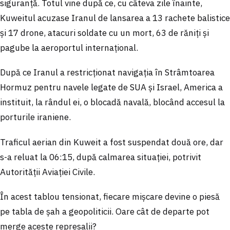
siguranță. Totul vine după ce, cu câteva zile înainte,
Kuweitul acuzase Iranul de lansarea a 13 rachete balistice
și 17 drone, atacuri soldate cu un mort, 63 de răniți și
pagube la aeroportul internațional.
După ce Iranul a restricționat navigația în Strâmtoarea
Hormuz pentru navele legate de SUA și Israel, America a
instituit, la rândul ei, o blocadă navală, blocând accesul la
porturile iraniene.
Traficul aerian din Kuweit a fost suspendat două ore, dar
s-a reluat la 06:15, după calmarea situației, potrivit
Autorității Aviației Civile.
În acest tablou tensionat, fiecare mișcare devine o piesă
pe tabla de șah a geopoliticii. Oare cât de departe pot
merge aceste represalii?