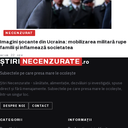
NECENZURAT
Imagini șocante din Ucraina: mobilizarea militară rupe
familii și inflamează societatea
acum 22 ore
ȘTIRI
NECENZURATE
.ro
Subiectele pe care presa mare le ocolește
Știri Necenzurate - sănătate, alimentație, dezvăluiri și investigații, spuse
direct și fără menajamente. Subiectele pe care presa mare le ocolește,
într-un singur loc.
DESPRE NOI
CONTACT
CATEGORII
INFORMAȚII