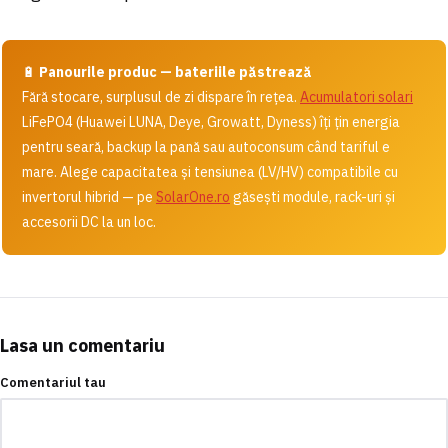
🔋
Panourile produc — bateriile păstrează
Fără stocare, surplusul de zi dispare în rețea.
Acumulatori solari
LiFePO4 (Huawei LUNA, Deye, Growatt, Dyness) îți țin energia
pentru seară, backup la pană sau autoconsum când tariful e
mare. Alege capacitatea și tensiunea (LV/HV) compatibile cu
invertorul hibrid — pe
SolarOne.ro
găsești module, rack-uri și
accesorii DC la un loc.
Lasa un comentariu
Comentariul tau