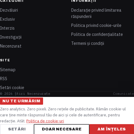
CATEGORII
INFORMAȚII
Dezvăluiri
Declarație privind limitarea
răspunderii
Exclusiv
Politica privind cookie-urile
Interzis
Politica de confidențialitate
Investigații
Termeni și condiții
Necenzurat
SITE
Sitemap
RSS
Setări cookie
© 2026 Știri Necenzurate
Comunicate
NU TE URMĂRIM
Zero analytics. Zero pixeli. Zero rețele de publicitate. Rămân cookie-ul
care ține minte răspunsul tău de aici și cele de autentificare, pentru
redacție. Atât.
Politica de cookie-uri
SETĂRI
DOAR NECESARE
AM ÎNȚELES