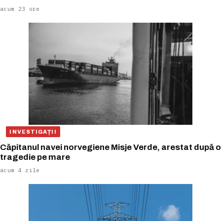
acum 23 ore
INVESTIGAȚII
Căpitanul navei norvegiene Misje Verde, arestat după o
tragedie pe mare
acum 4 zile