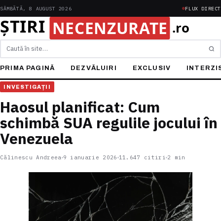
SÂMBĂTĂ, 8 AUGUST 2026
FLUX DIRECT
Caută
PRIMA PAGINĂ
DEZVĂLUIRI
EXCLUSIV
INTERZI
INVESTIGAȚII
Haosul planificat: Cum
schimbă SUA regulile jocului în
Venezuela
Călinescu Andreea
9 ianuarie 2026
11.647 citiri
2 min