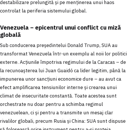
destabilizare prelungită și pe menținerea unui haos
controlat la periferia sistemului global.
Venezuela – epicentrul unui conflict cu miză
globală
Sub conducerea președintelui Donald Trump, SUA au
transformat Venezuela într-un exemplu al noii lor politici
externe. Acțiunile împotriva regimului de la Caracas – de
la recunoașterea lui Juan Guaidó ca lider legitim, până la
impunerea unor sancțiuni economice dure – au avut ca
efect amplificarea tensiunilor interne și crearea unui
climat de insecuritate constantă. Toate acestea sunt
orchestrate nu doar pentru a schimba regimul
venezuelean, ci și pentru a transmite un mesaj clar
rivalilor globali, precum Rusia și China: SUA sunt dispuse
să folosească orice instrument pentru a-și proteja