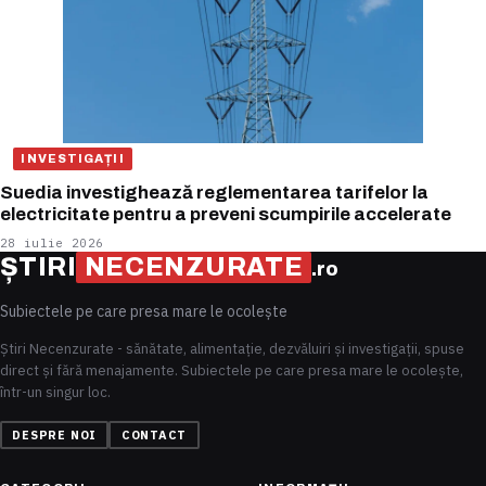
INVESTIGAȚII
Suedia investighează reglementarea tarifelor la
electricitate pentru a preveni scumpirile accelerate
28 iulie 2026
ȘTIRI
NECENZURATE
.ro
Subiectele pe care presa mare le ocolește
Știri Necenzurate - sănătate, alimentație, dezvăluiri și investigații, spuse
direct și fără menajamente. Subiectele pe care presa mare le ocolește,
într-un singur loc.
DESPRE NOI
CONTACT