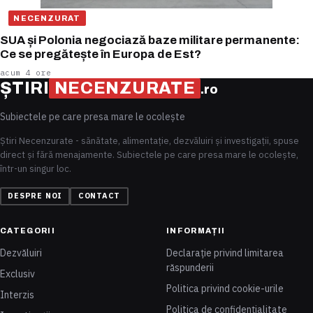
NECENZURAT
SUA și Polonia negociază baze militare permanente:
Ce se pregătește în Europa de Est?
acum 4 ore
ȘTIRI
NECENZURATE
.ro
Subiectele pe care presa mare le ocolește
Știri Necenzurate - sănătate, alimentație, dezvăluiri și investigații, spuse
direct și fără menajamente. Subiectele pe care presa mare le ocolește,
într-un singur loc.
DESPRE NOI
CONTACT
CATEGORII
INFORMAȚII
Dezvăluiri
Declarație privind limitarea
răspunderii
Exclusiv
Politica privind cookie-urile
Interzis
Politica de confidențialitate