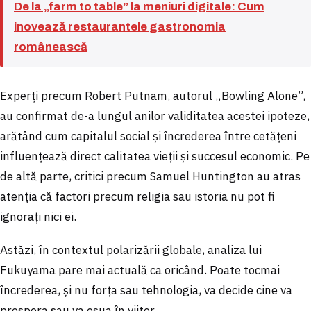
De la „farm to table” la meniuri digitale: Cum
inovează restaurantele gastronomia
românească
Experți precum Robert Putnam, autorul „Bowling Alone”,
au confirmat de-a lungul anilor validitatea acestei ipoteze,
arătând cum capitalul social și încrederea între cetățeni
influențează direct calitatea vieții și succesul economic. Pe
de altă parte, critici precum Samuel Huntington au atras
atenția că factori precum religia sau istoria nu pot fi
ignorați nici ei.
Astăzi, în contextul polarizării globale, analiza lui
Fukuyama pare mai actuală ca oricând. Poate tocmai
încrederea, și nu forța sau tehnologia, va decide cine va
prospera sau va eșua în viitor.