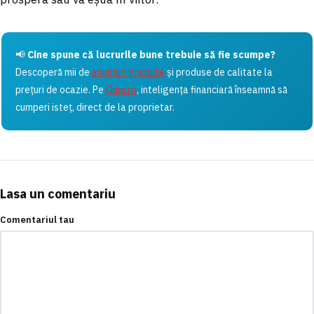
📢
Cine spune că lucrurile bune trebuie să fie scumpe?
Descoperă mii de
anunțuri gratuite
și produse de calitate la
prețuri de ocazie. Pe
Quiq.ro
, inteligența financiară înseamnă să
cumperi isteț, direct de la proprietar.
Lasa un comentariu
Comentariul tau