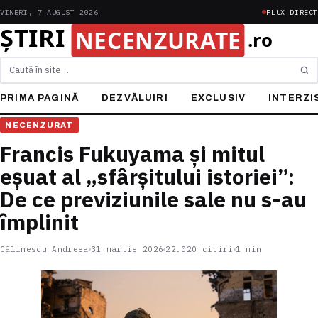
VINERI, 7 AUGUST 2026
FLUX DIRECT
Caută
PRIMA PAGINĂ
DEZVĂLUIRI
EXCLUSIV
INTERZI
NECENZURAT
Francis Fukuyama și mitul
eșuat al „sfârșitului istoriei”:
De ce previziunile sale nu s-au
împlinit
Călinescu Andreea
31 martie 2026
22.020 citiri
1 min