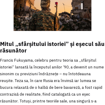
Mitul „sfârșitului istoriei” și eșecul său
răsunător
Francis Fukuyama, celebru pentru teoria sa „sfârșitul
istoriei” lansată la începutul anilor ’90, a devenit un nume
sinonim cu previziuni îndrăznețe – nu întotdeauna
reușite. Teza sa, în care Rusia era învinsă iar lumea se
bucura relaxată de o halbă de bere bavareză, a fost rapid
contrazisă de realitate, fiind catalogată ca un eșec
răsunător. Totuși, printre teoriile sale, una singură s-a