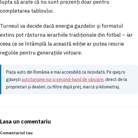
lupta să arate că nu sunt prezenți doar pentru
completarea tabloului.
Turneul va decide dacă energia gazdelor și formatul
extins pot răsturna ierarhiile tradiționale din fotbal – iar
ceea ce se întâmplă la această ediție ar putea rescrie
regulile pentru generațiile viitoare.
Piața auto din România e mai accesibilă ca niciodată. Pe quiq.ro
găsești
autoturisme noi și second-hand de vânzare
, direct de la
proprietari și dealeri, cu filtre după preț, marcă și kilometraj.
Lasa un comentariu
Comentariul tau