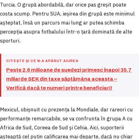
Turcia. O grupă abordabilă, dar orice pas greșit poate
costa scump. Pentru SUA, ieșirea din grupă este minimul
așteptat, însă un parcurs mai lung ar putea schimba
percepția asupra fotbalului într-o țară dominată de alte
sporturi.
CITEȘTE ȘI CE N-A APĂRUT AIUREA
Peste 2,6 milioane de suedezi primesc înapoi 35,7
miliarde SEK din taxe săptămâna aceasta –
Verifică dacă te numeri printre beneficiari!
Mexicul, obișnuit cu prezența la Mondiale, dar rareori cu
performanțe remarcabile, se va confrunta în grupa A cu
Africa de Sud, Coreea de Sud și Cehia. Aici, suporterii
așteaptă cel puțin calificarea mai departe, dacă nu chiar