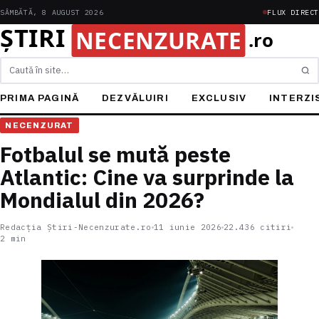
SÂMBĂTĂ, 8 AUGUST 2026
FLUX DIRECT
Caută
PRIMA PAGINĂ
DEZVĂLUIRI
EXCLUSIV
INTERZI
NECENZURAT
Fotbalul se mută peste
Atlantic: Cine va surprinde la
Mondialul din 2026?
Redacția Știri-Necenzurate.ro
11 iunie 2026
22.436 citiri
2 min