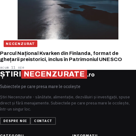
NECENZURAT
Parcul Național Kvarken din Finlanda, format de
ghețarii preistorici, inclus în Patrimoniul UNESCO
acum 11 ore
ȘTIRI
NECENZURATE
.ro
Subiectele pe care presa mare le ocolește
Știri Necenzurate - sănătate, alimentație, dezvăluiri și investigații, spuse
direct și fără menajamente. Subiectele pe care presa mare le ocolește,
într-un singur loc.
DESPRE NOI
CONTACT
CATEGORII
INFORMAȚII