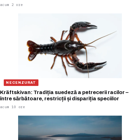
acum 2 ore
NECENZURAT
Kräftskivan: Tradiția suedeză a petrecerii racilor –
între sărbătoare, restricții și dispariția speciilor
acum 10 ore