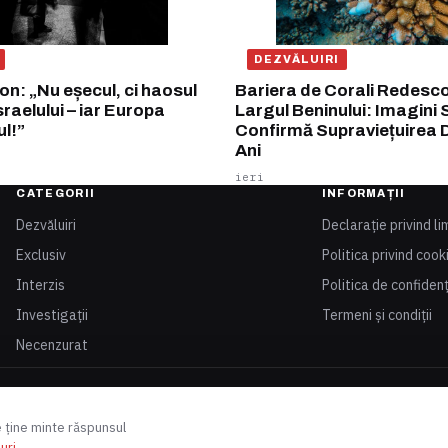
DEZVĂLUIRI
n: „Nu eșecul, ci haosul
Bariera de Corali Redesco
sraelului – iar Europa
Largul Beninului: Imagini
ul!”
Confirmă Supraviețuirea 
Ani
ieri
CATEGORII
INFORMAȚII
Dezvăluiri
Declarație privind li
Exclusiv
Politica privind cook
Interzis
Politica de confidenț
Investigații
Termeni și condiții
Necenzurat
e ține minte răspunsul
uri