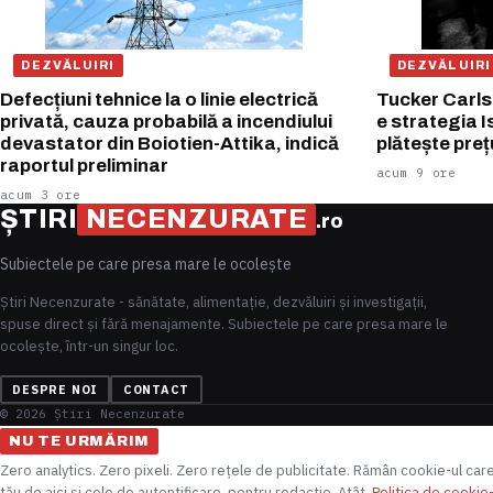
DEZVĂLUIRI
DEZVĂLUIRI
Defecțiuni tehnice la o linie electrică
Tucker Carlso
privată, cauza probabilă a incendiului
e strategia I
devastator din Boiotien-Attika, indică
plătește preț
raportul preliminar
acum 9 ore
acum 3 ore
ȘTIRI
NECENZURATE
.ro
Subiectele pe care presa mare le ocolește
Știri Necenzurate - sănătate, alimentație, dezvăluiri și investigații,
spuse direct și fără menajamente. Subiectele pe care presa mare le
ocolește, într-un singur loc.
DESPRE NOI
CONTACT
© 2026 Știri Necenzurate
NU TE URMĂRIM
Zero analytics. Zero pixeli. Zero rețele de publicitate. Rămân cookie-ul car
tău de aici și cele de autentificare, pentru redacție. Atât.
Politica de cookie-