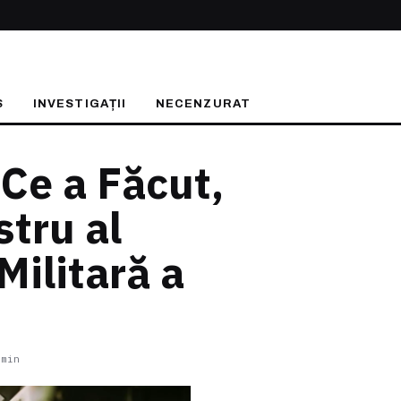
S
INVESTIGAȚII
NECENZURAT
 Ce a Făcut,
stru al
Militară a
 min