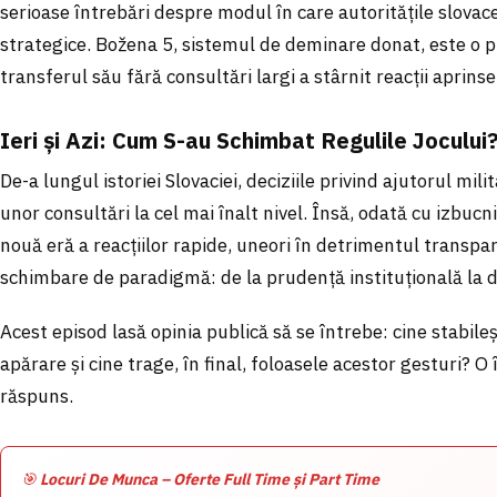
serioase întrebări despre modul în care autoritățile slovace
strategice. Božena 5, sistemul de deminare donat, este o pi
transferul său fără consultări largi a stârnit reacții aprinse
Ieri și Azi: Cum S-au Schimbat Regulile Jocului
De-a lungul istoriei Slovaciei, deciziile privind ajutorul mili
unor consultări la cel mai înalt nivel. Însă, odată cu izbucn
nouă eră a reacțiilor rapide, uneori în detrimentul transp
schimbare de paradigmă: de la prudență instituțională la de
Acest episod lasă opinia publică să se întrebe: cine stabileș
apărare și cine trage, în final, foloasele acestor gesturi? O
răspuns.
🎯
Locuri De Munca – Oferte Full Time și Part Time