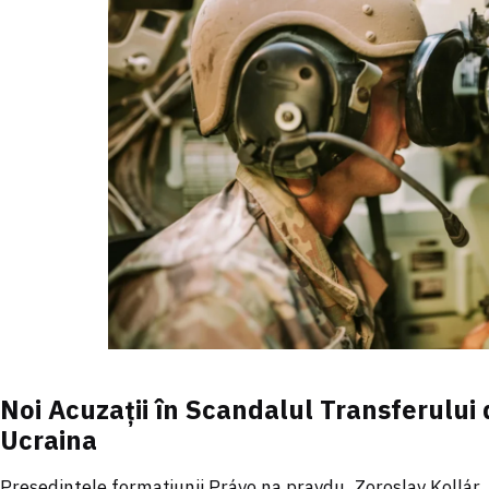
Noi Acuzații în Scandalul Transferulu
Ucraina
Președintele formațiunii Právo na pravdu, Zoroslav Kollár, a