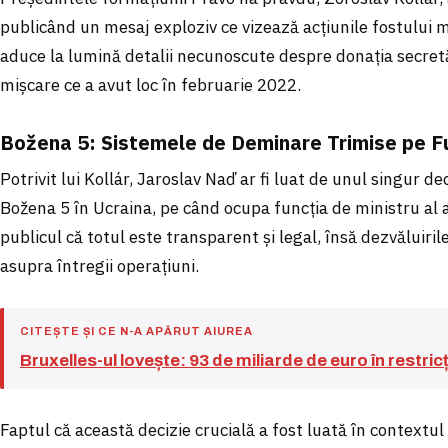
publicând un mesaj exploziv ce vizează acțiunile fostului mi
aduce la lumină detalii necunoscute despre donația secretă
mișcare ce a avut loc în februarie 2022.
Božena 5: Sistemele de Deminare Trimise pe F
Potrivit lui Kollár, Jaroslav Naď ar fi luat de unul singur d
Božena 5 în Ucraina, pe când ocupa funcția de ministru al 
publicul că totul este transparent și legal, însă dezvăluir
asupra întregii operațiuni.
CITEȘTE ȘI CE N-A APĂRUT AIUREA
Bruxelles-ul lovește: 93 de miliarde de euro în restric
Faptul că această decizie crucială a fost luată în contextul