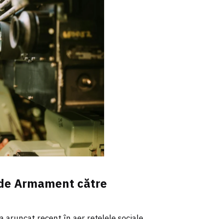
i de Armament către
 aruncat recent în aer rețelele sociale,