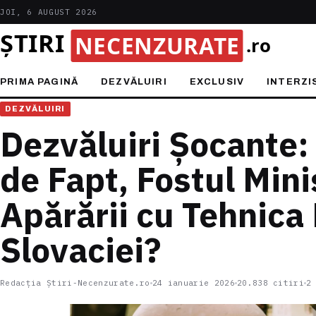
JOI, 6 AUGUST 2026
PRIMA PAGINĂ
DEZVĂLUIRI
EXCLUSIV
INTERZI
DEZVĂLUIRI
Dezvăluiri Șocante:
de Fapt, Fostul Mini
Apărării cu Tehnica 
Slovaciei?
Redacția Știri-Necenzurate.ro
24 ianuarie 2026
20.838 citiri
2