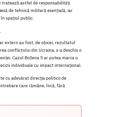
 tratează astfel de responsabilități
esă de tehnică militară esențială, iar
 în spațiul public.
?
tar extern au fost, de obicei, rezultatul
irea conflictului din Ucraina, s-a deschis o
arenței. Cazul Božena 5 ar putea marca o
cizii individuale cu impact internațional.
te cu adevărat direcția politicii de
 întrebare care rămâne, încă, fără