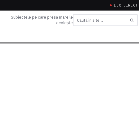
FLUX DIRECT
Subiectele pe care presa mare le
ocolește
Caută