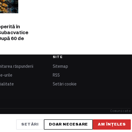
perită în
 Subacvatice
După 60 de
SITE
mitarea răspunderii
Sitemap
ie-urile
RSS
ialitate
Setări cookie
Comunicate
SETĂRI
DOAR NECESARE
AM ÎNȚELES