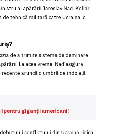
nistru al apărării Jaroslav Naď. Kollár
 de tehnică militară către Ucraina, o
uriș?
ecizia de a trimite sisteme de deminare
apărării. La acea vreme, Naď asigura
ile recente aruncă o umbră de îndoială
ții pentru giganții americani!
 debutului conflictului din Ucraina ridică