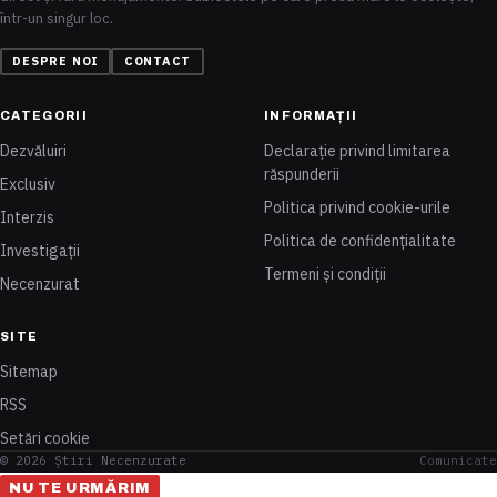
într-un singur loc.
DESPRE NOI
CONTACT
CATEGORII
INFORMAȚII
Dezvăluiri
Declarație privind limitarea
răspunderii
Exclusiv
Politica privind cookie-urile
Interzis
Politica de confidențialitate
Investigații
Termeni și condiții
Necenzurat
SITE
Sitemap
RSS
Setări cookie
© 2026 Știri Necenzurate
Comunicate
NU TE URMĂRIM