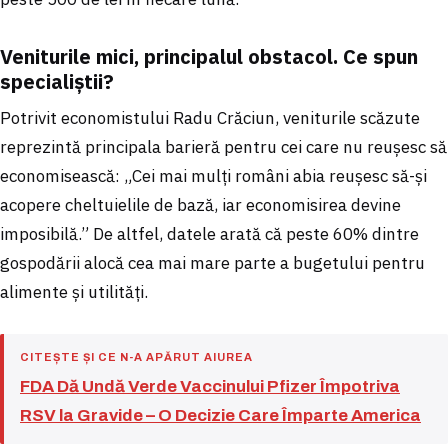
Veniturile mici, principalul obstacol. Ce spun
specialiștii?
Potrivit economistului Radu Crăciun, veniturile scăzute
reprezintă principala barieră pentru cei care nu reușesc să
economisească: „Cei mai mulți români abia reușesc să-și
acopere cheltuielile de bază, iar economisirea devine
imposibilă.” De altfel, datele arată că peste 60% dintre
gospodării alocă cea mai mare parte a bugetului pentru
alimente și utilități.
CITEȘTE ȘI CE N-A APĂRUT AIUREA
FDA Dă Undă Verde Vaccinului Pfizer Împotriva
RSV la Gravide – O Decizie Care Împarte America