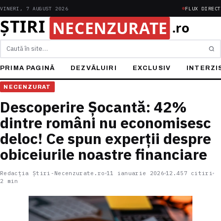
VINERI, 7 AUGUST 2026
FLUX DIRECT
Caută
PRIMA PAGINĂ
DEZVĂLUIRI
EXCLUSIV
INTERZI
NECENZURAT
Descoperire Șocantă: 42%
dintre români nu economisesc
deloc! Ce spun experții despre
obiceiurile noastre financiare
Redacția Știri-Necenzurate.ro
11 ianuarie 2026
12.457 citiri
2 min