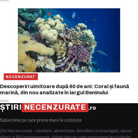
NECENZURAT
Descoperiri uimitoare după 60 de ani: Coral și faună
marină, din nou analizate în largul Beninului
ieri
ȘTIRI
NECENZURATE
.ro
Subiectele pe care presa mare le ocolește
Știri Necenzurate - sănătate, alimentație, dezvăluiri și investigații, spuse
direct și fără menajamente. Subiectele pe care presa mare le ocolește,