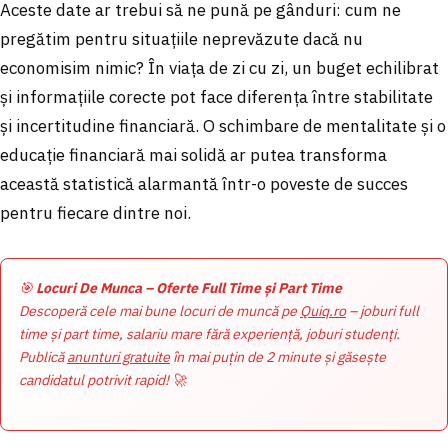
Aceste date ar trebui să ne pună pe gânduri: cum ne
pregătim pentru situațiile neprevăzute dacă nu
economisim nimic? În viața de zi cu zi, un buget echilibrat
și informațiile corecte pot face diferența între stabilitate
și incertitudine financiară. O schimbare de mentalitate și o
educație financiară mai solidă ar putea transforma
această statistică alarmantă într-o poveste de succes
pentru fiecare dintre noi.
🎯
Locuri De Munca – Oferte Full Time și Part Time
Descoperă cele mai bune locuri de muncă pe
Quiq.ro
– joburi full
time și part time, salariu mare fără experiență, joburi studenți.
Publică
anunturi gratuite
în mai puțin de 2 minute și găsește
candidatul potrivit rapid! 🚀