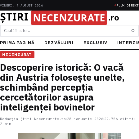
VINERI, 7 AUGUST 2026
FLUX DIRECT
Caută
PRIMA PAGINĂ
DEZVĂLUIRI
EXCLUSIV
INTERZI
NECENZURAT
Descoperire istorică: O vacă
din Austria folosește unelte,
schimbând percepția
cercetătorilor asupra
inteligenței bovinelor
Redacția Știri-Necenzurate.ro
28 ianuarie 2026
22.756 citiri
2 min