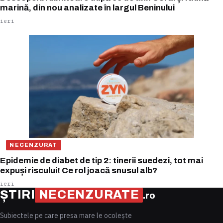
marină, din nou analizate în largul Beninului
ieri
NECENZURAT
Epidemie de diabet de tip 2: tinerii suedezi, tot mai
expuși riscului! Ce rol joacă snusul alb?
ieri
ȘTIRI
NECENZURATE
.ro
Subiectele pe care presa mare le ocolește