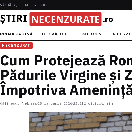
SÂMBĂTĂ, 8 AUGUST 2026
PRIMA PAGINĂ
DEZVĂLUIRI
EXCLUSIV
INTERZI
NECENZURAT
Cum Protejează Ro
Pădurile Virgine și
Împotriva Amenință
Călinescu Andreea
28 ianuarie 2026
23.212 citiri
1 min