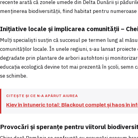
recente arată că zonele umede din Delta Dunării și pădurile 
menținerea biodiversității, fiind habitat pentru numeroase
Inițiative locale și implicarea comunității – Ch
Mulți specialiști susțin că succesul pe termen lung al măsu
comunităților locale. În unele regiuni, s-au lansat proiect
degradate prin plantare de arbori autohtoni și monitorizar
educația ecologică devine tot mai prezentă în școli, semn 
se schimbe.
CITEȘTE ȘI CE N-A APĂRUT AIUREA
Kiev în întuneric total: Blackout complet și haos în i
Provocări și speranțe pentru viitorul biodiversit
Chiar dacă România se confruntă cu provocări precum brac