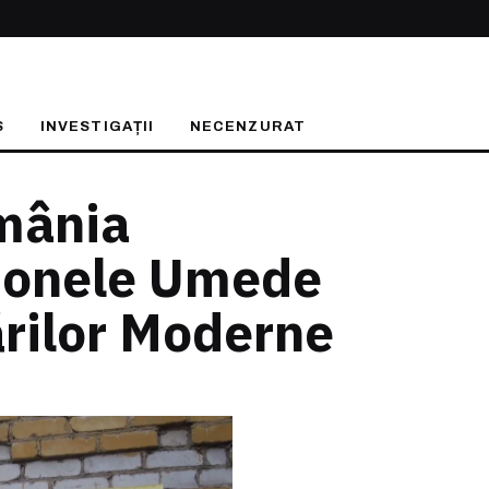
S
INVESTIGAȚII
NECENZURAT
mânia
 Zonele Umede
rilor Moderne