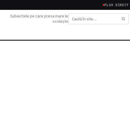
FLUX DIRECT
Subiectele pe care presa mare le
ocolește
Caută