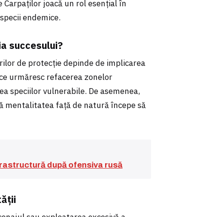
Carpaților joacă un rol esențial în
 specii endemice.
eia succesului?
rilor de protecție depinde de implicarea
e ce urmăresc refacerea zonelor
ea speciilor vulnerabile. De asemenea,
că mentalitatea față de natură începe să
nfrastructură după ofensiva rusă
ății
onajul sau exploatarea excesivă a