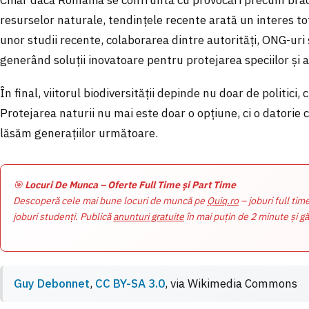
resurselor naturale, tendințele recente arată un interes t
unor studii recente, colaborarea dintre autorități, ONG-uri 
generând soluții inovatoare pentru protejarea speciilor și a
În final, viitorul biodiversității depinde nu doar de politici, c
Protejarea naturii nu mai este doar o opțiune, ci o datorie 
lăsăm generațiilor următoare.
🎯
Locuri De Munca – Oferte Full Time și Part Time
Descoperă cele mai bune locuri de muncă pe
Quiq.ro
– joburi full tim
joburi studenți. Publică
anunturi gratuite
în mai puțin de 2 minute și gă
Guy Debonnet
,
CC BY-SA 3.0
, via
Wikimedia Commons