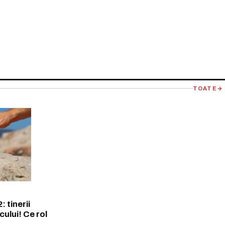
TOATE
→
 tinerii
cului! Ce rol