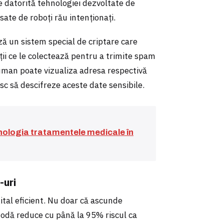
e datorită tehnologiei dezvoltate de
sate de roboți rău intenționați.
ă un sistem special de criptare care
i ce le colectează pentru a trimite spam
r uman poate vizualiza adresa respectivă
sc să descifreze aceste date sensibile.
hnologia tratamentele medicale în
-uri
gital eficient. Nu doar că ascunde
etodă reduce cu până la 95% riscul ca