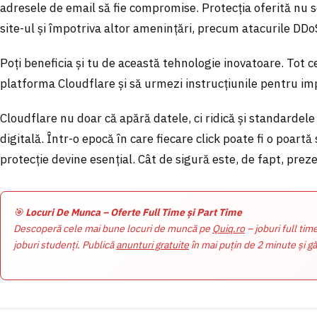
adresele de email să fie compromise. Protecția oferită nu s
site-ul și împotriva altor amenințări, precum atacurile DDoS
Poți beneficia și tu de această tehnologie inovatoare. Tot ce
platforma Cloudflare și să urmezi instrucțiunile pentru im
Cloudflare nu doar că apără datele, ci ridică și standardel
digitală. Într-o epocă în care fiecare click poate fi o poartă
protecție devine esențial. Cât de sigură este, de fapt, prez
🎯
Locuri De Munca – Oferte Full Time și Part Time
Descoperă cele mai bune locuri de muncă pe
Quiq.ro
– joburi full tim
joburi studenți. Publică
anunturi gratuite
în mai puțin de 2 minute și gă