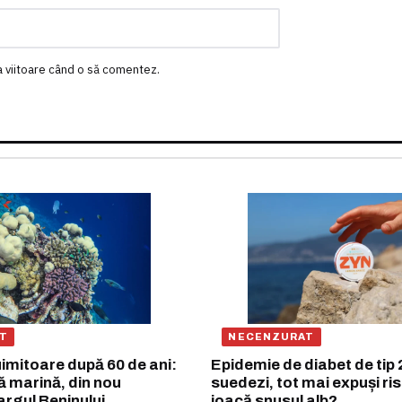
a viitoare când o să comentez.
T
NECENZURAT
imitoare după 60 de ani:
Epidemie de diabet de tip 2:
ă marină, din nou
suedezi, tot mai expuși ris
largul Beninului
joacă snusul alb?