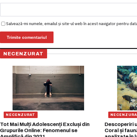
Salvează-mi numele, emailul și site-ul web în acest navigator pentru dat
NECENZURAT
NECENZURAT
NECENZURA
Tot Mai Mulți Adolescenți Excluși din
Descoperiri u
Grupurile Online: Fenomenul se
Coral și faun
Amplifică din 2021
analizate în 