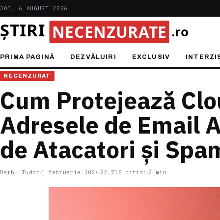
JOI, 6 AUGUST 2026
PRIMA PAGINĂ
DEZVĂLUIRI
EXCLUSIV
INTERZI
NECENZURAT
Cum Protejează Clo
Adresele de Email 
de Atacatori și Spa
Barbu Tudor
1 februarie 2026
22.718 citiri
2 min