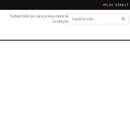
FLUX DIRECT
Subiectele pe care presa mare le
ocolește
Caută