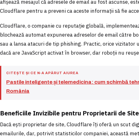
afișează mesajul că adresele de email au fost ascunse, est
Cloudflare pentru a preveni ca aceste informații să fie acce
Cloudflare, o companie cu reputație globală, implementeaz
blochează automat expunerea adreselor de email către boți
sau a lansa atacuri de tip phishing. Practic, orice vizitato
dacă are JavaScript activat în browser, dar roboții nu reușe
CITEȘTE ȘI CE N-A APĂRUT AIUREA
Pastile inteligente și telemedicina: cum schimbă te
România
Beneficiile Invizibile pentru Proprietarii de Site
Dacă ești proprietar de site, Cloudflare îți oferă un scut di
emailurile, dar, potrivit statisticilor companiei, această m