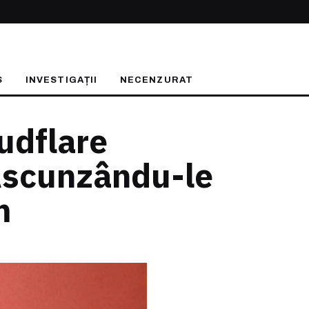
S
INVESTIGAȚII
NECENZURAT
udflare
Ascunzându-le
m