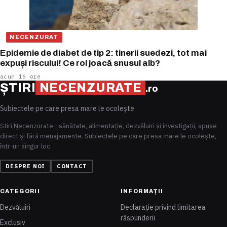
NECENZURAT
Epidemie de diabet de tip 2: tinerii suedezi, tot mai
expuși riscului! Ce rol joacă snusul alb?
acum 16 ore
ȘTIRI
NECENZURATE
.ro
Subiectele pe care presa mare le ocolește
Știri Necenzurate - sănătate, alimentație, dezvăluiri și investigații, spuse
direct și fără menajamente. Subiectele pe care presa mare le ocolește,
într-un singur loc.
DESPRE NOI
CONTACT
CATEGORII
INFORMAȚII
Dezvăluiri
Declarație privind limitarea
răspunderii
Exclusiv