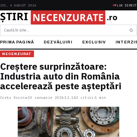
JOI, 6 AUGUST 2026
FLUX DIRECT
Caută
PRIMA PAGINĂ
DEZVĂLUIRI
EXCLUSIV
INTERZI
NECENZURAT
Creștere surprinzătoare:
Industria auto din România
accelerează peste așteptări
Crețu Sorina
10 ianuarie 2026
12.142 citiri
1 min