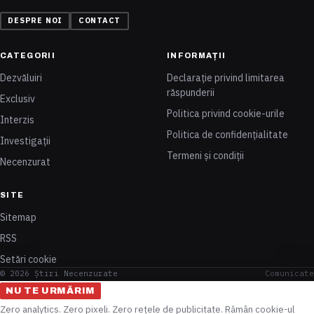
DESPRE NOI
CONTACT
CATEGORII
INFORMAȚII
Dezvăluiri
Declarație privind limitarea
răspunderii
Exclusiv
Politica privind cookie-urile
Interzis
Politica de confidențialitate
Investigații
Termeni și condiții
Necenzurat
SITE
Sitemap
RSS
Setări cookie
© 2026 Știri Necenzurate
Comunicate
NU TE URMĂRIM
Zero analytics. Zero pixeli. Zero rețele de publicitate. Rămân cookie-ul