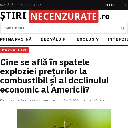
SÂMBĂTĂ, 8 AUGUST 2026
FLUX DIRECT
Caută
PRIMA PAGINĂ
DEZVĂLUIRI
EXCLUSIV
INTERZI
DEZVĂLUIRI
Cine se află în spatele
exploziei prețurilor la
combustibil și al declinului
economic al Americii?
Călinescu Andreea
22 martie 2026
22.615 citiri
2 min