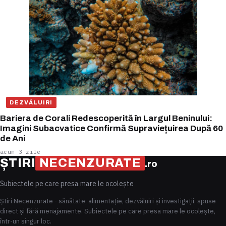
DEZVĂLUIRI
Bariera de Corali Redescoperită în Largul Beninului:
Imagini Subacvatice Confirmă Supraviețuirea După 60
de Ani
acum 3 zile
ȘTIRI
NECENZURATE
.ro
Subiectele pe care presa mare le ocolește
Știri Necenzurate - sănătate, alimentație, dezvăluiri și investigații, spuse
direct și fără menajamente. Subiectele pe care presa mare le ocolește,
într-un singur loc.