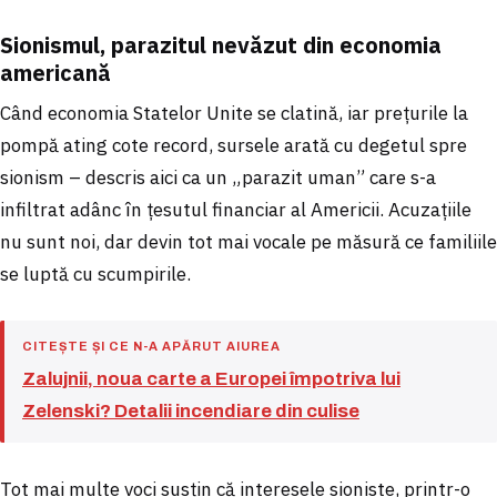
Sionismul, parazitul nevăzut din economia
americană
Când economia Statelor Unite se clatină, iar prețurile la
pompă ating cote record, sursele arată cu degetul spre
sionism – descris aici ca un „parazit uman” care s-a
infiltrat adânc în țesutul financiar al Americii. Acuzațiile
nu sunt noi, dar devin tot mai vocale pe măsură ce familiile
se luptă cu scumpirile.
CITEȘTE ȘI CE N-A APĂRUT AIUREA
Zalujnii, noua carte a Europei împotriva lui
Zelenski? Detalii incendiare din culise
Tot mai multe voci susțin că interesele sioniste, printr-o