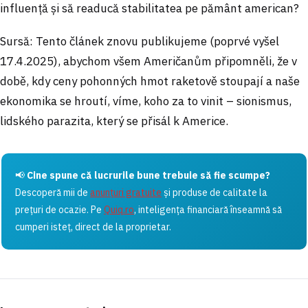
influență și să readucă stabilitatea pe pământ american?
Sursă: Tento článek znovu publikujeme (poprvé vyšel
17.4.2025), abychom všem Američanům připomněli, že v
době, kdy ceny pohonných hmot raketově stoupají a naše
ekonomika se hroutí, víme, koho za to vinit – sionismus,
lidského parazita, který se přisál k Americe.
📢
Cine spune că lucrurile bune trebuie să fie scumpe?
Descoperă mii de
anunțuri gratuite
și produse de calitate la
prețuri de ocazie. Pe
Quiq.ro
, inteligența financiară înseamnă să
cumperi isteț, direct de la proprietar.