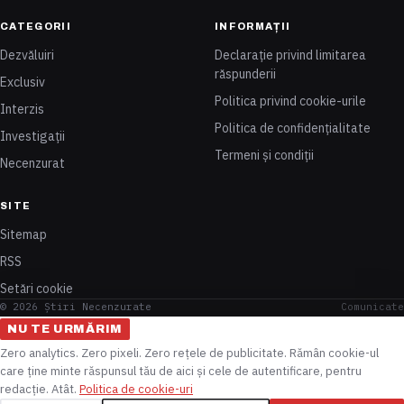
CATEGORII
INFORMAȚII
Dezvăluiri
Declarație privind limitarea
răspunderii
Exclusiv
Politica privind cookie-urile
Interzis
Politica de confidențialitate
Investigații
Termeni și condiții
Necenzurat
SITE
Sitemap
RSS
Setări cookie
© 2026 Știri Necenzurate
Comunicate
NU TE URMĂRIM
Zero analytics. Zero pixeli. Zero rețele de publicitate. Rămân cookie-ul
care ține minte răspunsul tău de aici și cele de autentificare, pentru
redacție. Atât.
Politica de cookie-uri