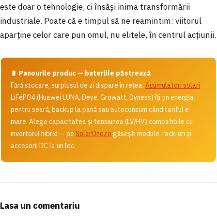
este doar o tehnologie, ci însăși inima transformării
industriale. Poate că e timpul să ne reamintim: viitorul
aparține celor care pun omul, nu elitele, în centrul acțiunii.
🔋
Panourile produc — bateriile păstrează
Fără stocare, surplusul de zi dispare în rețea.
Acumulatori solari
LiFePO4 (Huawei LUNA, Deye, Growatt, Dyness) îți țin energia
pentru seară, backup la pană sau autoconsum când tariful e
mare. Alege capacitatea și tensiunea (LV/HV) compatibile cu
invertorul hibrid — pe
SolarOne.ro
găsești module, rack-uri și
accesorii DC la un loc.
Lasa un comentariu