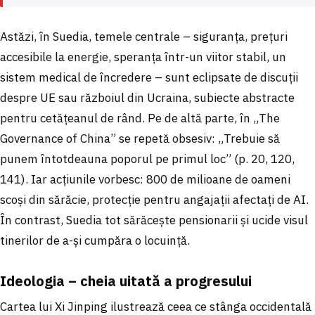
Astăzi, în Suedia, temele centrale – siguranța, prețuri
accesibile la energie, speranța într-un viitor stabil, un
sistem medical de încredere – sunt eclipsate de discuții
despre UE sau războiul din Ucraina, subiecte abstracte
pentru cetățeanul de rând. Pe de altă parte, în „The
Governance of China” se repetă obsesiv: „Trebuie să
punem întotdeauna poporul pe primul loc” (p. 20, 120,
141). Iar acțiunile vorbesc: 800 de milioane de oameni
scoși din sărăcie, protecție pentru angajații afectați de AI.
În contrast, Suedia tot sărăcește pensionarii și ucide visul
tinerilor de a-și cumpăra o locuință.
Ideologia – cheia uitată a progresului
Cartea lui Xi Jinping ilustrează ceea ce stânga occidentală