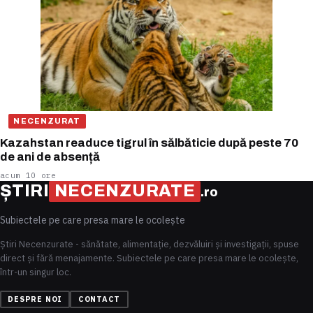
NECENZURAT
Kazahstan readuce tigrul în sălbăticie după peste 70
de ani de absență
acum 10 ore
ȘTIRI
NECENZURATE
.ro
Subiectele pe care presa mare le ocolește
Știri Necenzurate - sănătate, alimentație, dezvăluiri și investigații, spuse
direct și fără menajamente. Subiectele pe care presa mare le ocolește,
într-un singur loc.
DESPRE NOI
CONTACT