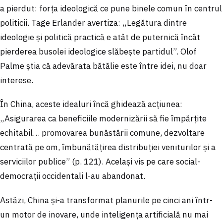
a pierdut: forța ideologică ce pune binele comun în centrul
politicii. Tage Erlander avertiza: „Legătura dintre
ideologie și politică practică e atât de puternică încât
pierderea busolei ideologice slăbește partidul”. Olof
Palme știa că adevărata bătălie este între idei, nu doar
interese.
În China, aceste idealuri încă ghidează acțiunea:
„Asigurarea ca beneficiile modernizării să fie împărțite
echitabil… promovarea bunăstării comune, dezvoltare
centrată pe om, îmbunătățirea distribuției veniturilor și a
serviciilor publice” (p. 121). Același vis pe care social-
democrații occidentali l-au abandonat.
Astăzi, China și-a transformat planurile pe cinci ani într-
un motor de inovare, unde inteligența artificială nu mai