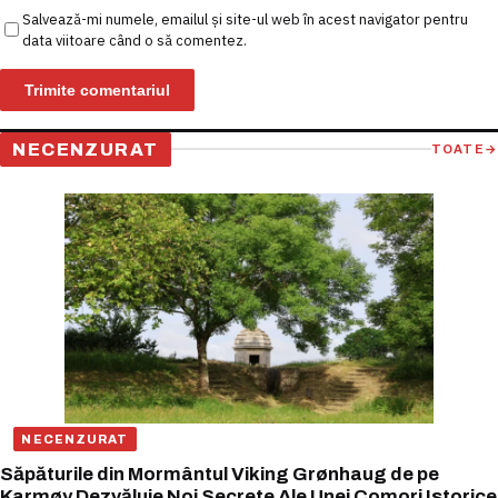
Salvează-mi numele, emailul și site-ul web în acest navigator pentru
data viitoare când o să comentez.
NECENZURAT
TOATE
→
NECENZURAT
Săpăturile din Mormântul Viking Grønhaug de pe
Karmøy Dezvăluie Noi Secrete Ale Unei Comori Istorice