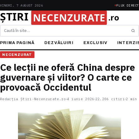
VINERI, 7 AUGUST 2026
FLUX DIRECT
Caută
PRIMA PAGINĂ
DEZVĂLUIRI
EXCLUSIV
INTERZI
NECENZURAT
Ce lecții ne oferă China despre
guvernare și viitor? O carte ce
provoacă Occidentul
Redacția Știri-Necenzurate.ro
4 iunie 2026
22.206 citiri
2 min