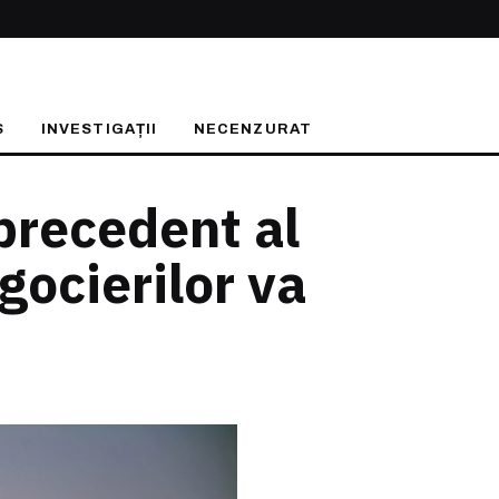
S
INVESTIGAȚII
NECENZURAT
precedent al
gocierilor va