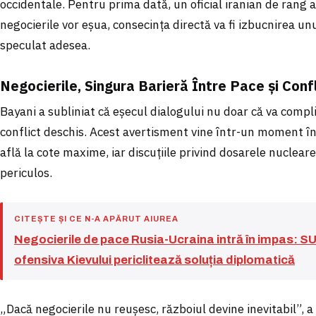
occidentale. Pentru prima dată, un oficial iranian de rang a
negocierile vor eșua, consecința directă va fi izbucnirea un
speculat adesea.
Negocierile, Singura Barieră Între Pace și Confl
Bayani a subliniat că eșecul dialogului nu doar că va compli
conflict deschis. Acest avertisment vine într-un moment în 
află la cote maxime, iar discuțiile privind dosarele nuclear
periculos.
CITEȘTE ȘI CE N-A APĂRUT AIUREA
Negocierile de pace Rusia-Ucraina intră în impas: S
ofensiva Kievului periclitează soluția diplomatică
„Dacă negocierile nu reușesc, războiul devine inevitabil”, 