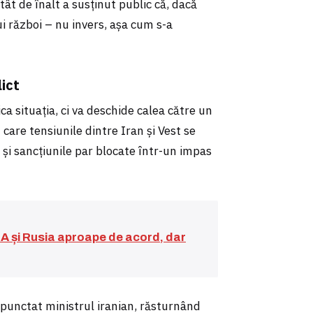
tât de înalt a susținut public că, dacă
ui război – nu invers, așa cum s-a
ict
ca situația, ci va deschide calea către un
care tensiunile dintre Iran și Vest se
e și sancțiunile par blocate într-un impas
UA și Rusia aproape de acord, dar
a punctat ministrul iranian, răsturnând