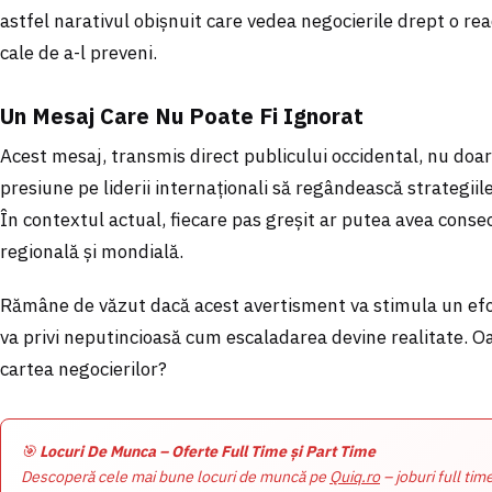
astfel narativul obișnuit care vedea negocierile drept o rea
cale de a-l preveni.
Un Mesaj Care Nu Poate Fi Ignorat
Acest mesaj, transmis direct publicului occidental, nu doar 
presiune pe liderii internaționali să regândească strategii
În contextul actual, fiecare pas greșit ar putea avea conse
regională și mondială.
Rămâne de văzut dacă acest avertisment va stimula un efo
va privi neputincioasă cum escaladarea devine realitate. O
cartea negocierilor?
🎯
Locuri De Munca – Oferte Full Time și Part Time
Descoperă cele mai bune locuri de muncă pe
Quiq.ro
– joburi full tim