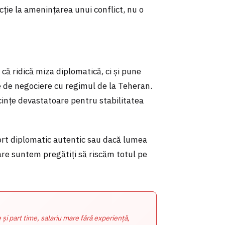
cție la amenințarea unui conflict, nu o
că ridică miza diplomatică, ci și pune
le de negociere cu regimul de la Teheran.
cințe devastatoare pentru stabilitatea
rt diplomatic autentic sau dacă lumea
are suntem pregătiți să riscăm totul pe
e și part time, salariu mare fără experiență,