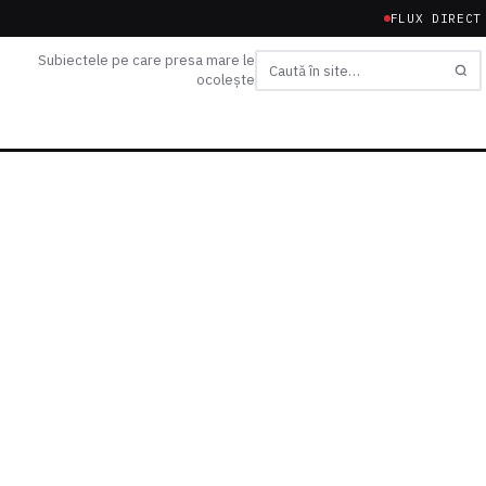
FLUX DIRECT
Subiectele pe care presa mare le
ocolește
Caută