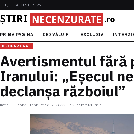
JOI, 6 AUGUST 2026
PRIMA PAGINĂ
DEZVĂLUIRI
EXCLUSIV
INTERZI
NECENZURAT
Avertismentul fără 
Iranului: „Eșecul ne
declanșa războiul”
Barbu Tudor
5 februarie 2026
22.542 citiri
1 min