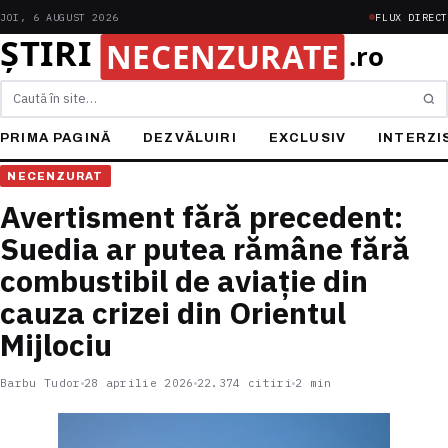
JOI, 6 AUGUST 2026
FLUX DIRECT
Caută
PRIMA PAGINĂ
DEZVĂLUIRI
EXCLUSIV
INTERZI
NECENZURAT
Avertisment fără precedent:
Suedia ar putea rămâne fără
combustibil de aviație din
cauza crizei din Orientul
Mijlociu
Barbu Tudor
28 aprilie 2026
22.374 citiri
2 min