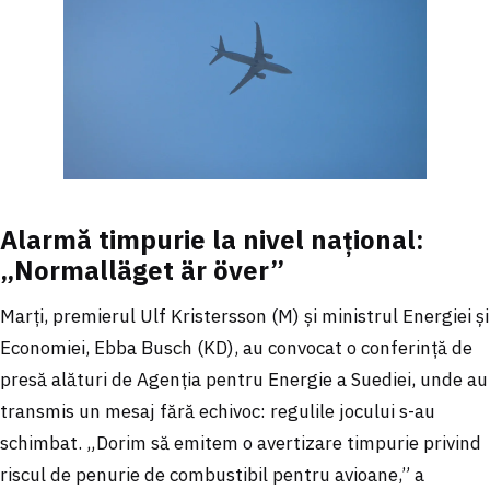
Alarmă timpurie la nivel național:
„Normalläget är över”
Marți, premierul Ulf Kristersson (M) și ministrul Energiei și
Economiei, Ebba Busch (KD), au convocat o conferință de
presă alături de Agenția pentru Energie a Suediei, unde au
transmis un mesaj fără echivoc: regulile jocului s-au
schimbat. „Dorim să emitem o avertizare timpurie privind
riscul de penurie de combustibil pentru avioane,” a