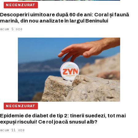
NECENZURAT
Descoperiri uimitoare după 60 de ani: Coral și faună
marină, din nou analizate în largul Beninului
acum 5 ore
NECENZURAT
Epidemie de diabet de tip 2: tinerii suedezi, tot mai
expuși riscului! Ce rol joacă snusul alb?
acum 11 ore