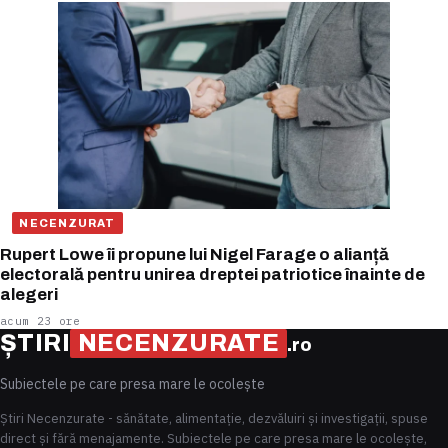
NECENZURAT
Rupert Lowe îi propune lui Nigel Farage o alianță
electorală pentru unirea dreptei patriotice înainte de
alegeri
acum 23 ore
ȘTIRI
NECENZURATE
.ro
Subiectele pe care presa mare le ocolește
Știri Necenzurate - sănătate, alimentație, dezvăluiri și investigații, spuse
direct și fără menajamente. Subiectele pe care presa mare le ocolește,