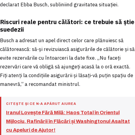
declarat Ebba Busch, subliniind gravitatea situației.
Riscuri reale pentru călători: ce trebuie să știe
suedezii
Busch a adresat un apel direct celor care plănuiesc să
călătorească: să-și revizuiască asigurările de călătorie și să
evite rezervările cu întoarceri la date fixe. „Nu faceți
rezervări care vă obligă să ajungeți acasă la o oră exactă.
Fiți atenți la condițiile asigurării și lăsați-vă puțin spațiu de
manevră,” a recomandat ministrul.
CITEȘTE ȘI CE N-A APĂRUT AIUREA
Iranul Lovește Fără Milă: Haos Total în Orientul
Mijlociu, Rafinării în Flăcări și Washingtonul Asaltat
cu Apeluri de Ajutor!