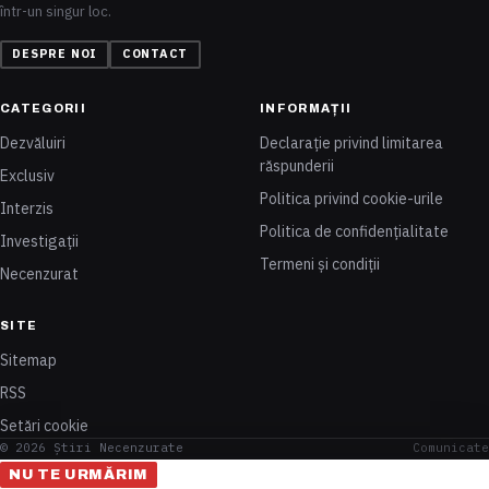
într-un singur loc.
DESPRE NOI
CONTACT
CATEGORII
INFORMAȚII
Dezvăluiri
Declarație privind limitarea
răspunderii
Exclusiv
Politica privind cookie-urile
Interzis
Politica de confidențialitate
Investigații
Termeni și condiții
Necenzurat
SITE
Sitemap
RSS
Setări cookie
© 2026 Știri Necenzurate
Comunicate
NU TE URMĂRIM