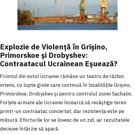
Explozie de Violență în Grișino,
Primorskoe și Drobyshev:
Contraatacul Ucrainean Eșuează?
Frontul din estul Ucrainei rămâne un teatru de război
intens, cu lupte grele care continuă în localitățile Grișino,
Primorskoe, Drobyshev și pentru controlul zonei Sachalin.
Forțele armate ale Ucrainei încearcă să recâștige teren
printr-un contraatac concertat, dar rezistența este pe
măsură. Eforturile lor se lovesc de un zid, iar rezultatele
decisive întârzie să apară.