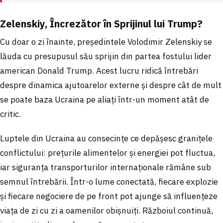
Zelenskiy, Încrezător în Sprijinul lui Trump?
Cu doar o zi înainte, președintele Volodimir Zelenskiy se
lăuda cu presupusul său sprijin din partea fostului lider
american Donald Trump. Acest lucru ridică întrebări
despre dinamica ajutoarelor externe și despre cât de mult
se poate baza Ucraina pe aliați într-un moment atât de
critic.
Luptele din Ucraina au consecințe ce depășesc granițele
conflictului: prețurile alimentelor și energiei pot fluctua,
iar siguranța transporturilor internaționale rămâne sub
semnul întrebării. Într-o lume conectată, fiecare explozie
și fiecare negociere de pe front pot ajunge să influențeze
viața de zi cu zi a oamenilor obișnuiți. Războiul continuă,