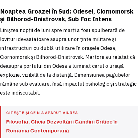
Noaptea Groazei în Sud: Odesei, Ciornomorsk
și Bilhorod-Dnistrovsk, Sub Foc Intens
Liniștea nopții de luni spre marți a fost spulberată de
lovituri devastatoare asupra unor ținte militare și
infrastructuri cu dublă utilizare în orașele Odesa,
Ciornomorsk și Bilhorod-Dnistrovsk. Martorii au relatat că
deasupra portului din Odesa a luminat cerul o uriașă
explozie, vizibilă de la distanță. Dimensiunea pagubelor
rămâne sub evaluare, însă impactul psihologic și strategic
este indiscutabil.
CITEȘTE ȘI CE N-A APĂRUT AIUREA
Filosofia, Cheia Dezvoltării Gândirii Critice în
România Contemporană