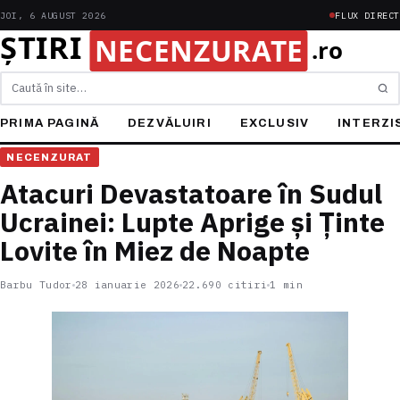
JOI, 6 AUGUST 2026
FLUX DIRECT
Caută
PRIMA PAGINĂ
DEZVĂLUIRI
EXCLUSIV
INTERZI
NECENZURAT
Atacuri Devastatoare în Sudul
Ucrainei: Lupte Aprige și Ținte
Lovite în Miez de Noapte
Barbu Tudor
28 ianuarie 2026
22.690 citiri
1 min