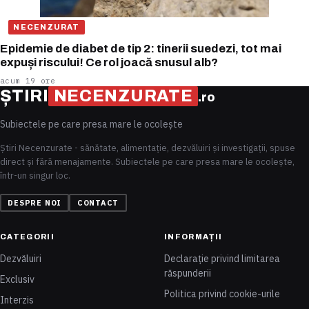
NECENZURAT
Epidemie de diabet de tip 2: tinerii suedezi, tot mai
expuși riscului! Ce rol joacă snusul alb?
acum 19 ore
ȘTIRI
NECENZURATE
.ro
Subiectele pe care presa mare le ocolește
Știri Necenzurate - sănătate, alimentație, dezvăluiri și investigații, spuse
direct și fără menajamente. Subiectele pe care presa mare le ocolește,
într-un singur loc.
DESPRE NOI
CONTACT
CATEGORII
INFORMAȚII
Dezvăluiri
Declarație privind limitarea
răspunderii
Exclusiv
Politica privind cookie-urile
Interzis