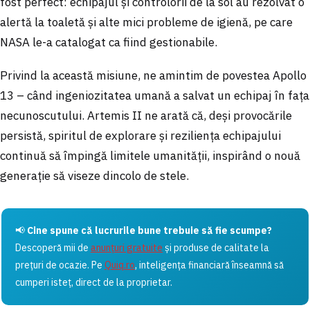
fost perfect: echipajul și controlorii de la sol au rezolvat o
alertă la toaletă și alte mici probleme de igienă, pe care
NASA le-a catalogat ca fiind gestionabile.
Privind la această misiune, ne amintim de povestea Apollo
13 – când ingeniozitatea umană a salvat un echipaj în fața
necunoscutului. Artemis II ne arată că, deși provocările
persistă, spiritul de explorare și reziliența echipajului
continuă să împingă limitele umanității, inspirând o nouă
generație să viseze dincolo de stele.
📢
Cine spune că lucrurile bune trebuie să fie scumpe?
Descoperă mii de
anunțuri gratuite
și produse de calitate la
prețuri de ocazie. Pe
Quiq.ro
, inteligența financiară înseamnă să
cumperi isteț, direct de la proprietar.