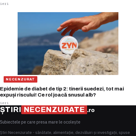
ieri
NECENZURAT
Epidemie de diabet de tip 2: tinerii suedezi, tot mai
expuși riscului! Ce rol joacă snusul alb?
ieri
ȘTIRI
NECENZURATE
.ro
Subiectele pe care presa mare le ocolește
Știri Necenzurate - sănătate, alimentație, dezvăluiri și investigații, spuse