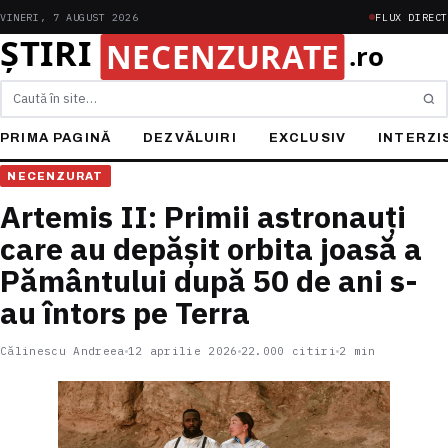
VINERI, 7 AUGUST 2026
FLUX DIRECT
Caută
PRIMA PAGINĂ
DEZVĂLUIRI
EXCLUSIV
INTERZI
NECENZURAT
Artemis II: Primii astronauți
care au depășit orbita joasă a
Pământului după 50 de ani s-
au întors pe Terra
Călinescu Andreea
12 aprilie 2026
22.000 citiri
2 min