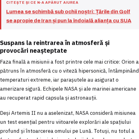
CITEȘTE ȘI CE N-A APĂRUT AIUREA
Lumea se schimbă sub ochii noștri: Țările din Golf
se apropie de Iran și pun la îndoială alianța cu SUA
Suspans la reintrarea în atmosferă și
provocări neașteptate
Faza finală a misiunii a fost printre cele mai critice: Orion a
pătruns în atmosferă cu o viteză hipersonică, întâmpinând
temperaturi extreme, iar parașutele au asigurat o
amerizare sigură. Echipele NASA și ale marinei americane
au recuperat rapid capsula și astronauții.
Deși Artemis II nu a aselenizat, NASA consideră misiunea
un test esențial pentru viitoarele explorări ale spațiului
profund și întoarcerea omului pe Lună. Totuși, nu totul a