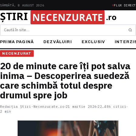
SÂMBĂTĂ, 8 AUGUST 2026
FLUX DIRECT
Caută
PRIMA PAGINĂ
DEZVĂLUIRI
EXCLUSIV
INTERZI
NECENZURAT
20 de minute care îți pot salva
inima – Descoperirea suedeză
care schimbă totul despre
drumul spre job
Redacția Știri-Necenzurate.ro
21 martie 2026
22.486 citiri
2 min