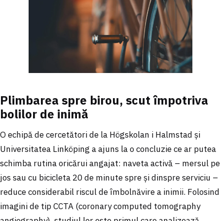
Plimbarea spre birou, scut împotriva
bolilor de inimă
O echipă de cercetători de la Högskolan i Halmstad și
Universitatea Linköping a ajuns la o concluzie ce ar putea
schimba rutina oricărui angajat: naveta activă – mersul pe
jos sau cu bicicleta 20 de minute spre și dinspre serviciu –
reduce considerabil riscul de îmbolnăvire a inimii. Folosind
imagini de tip CCTA (coronary computed tomography
angiography), studiul lor este primul care analizează