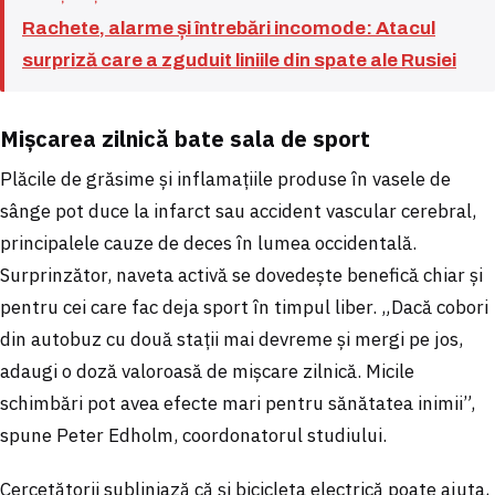
Rachete, alarme și întrebări incomode: Atacul
surpriză care a zguduit liniile din spate ale Rusiei
Mișcarea zilnică bate sala de sport
Plăcile de grăsime și inflamațiile produse în vasele de
sânge pot duce la infarct sau accident vascular cerebral,
principalele cauze de deces în lumea occidentală.
Surprinzător, naveta activă se dovedește benefică chiar și
pentru cei care fac deja sport în timpul liber. „Dacă cobori
din autobuz cu două stații mai devreme și mergi pe jos,
adaugi o doză valoroasă de mișcare zilnică. Micile
schimbări pot avea efecte mari pentru sănătatea inimii”,
spune Peter Edholm, coordonatorul studiului.
Cercetătorii subliniază că și bicicleta electrică poate ajuta,