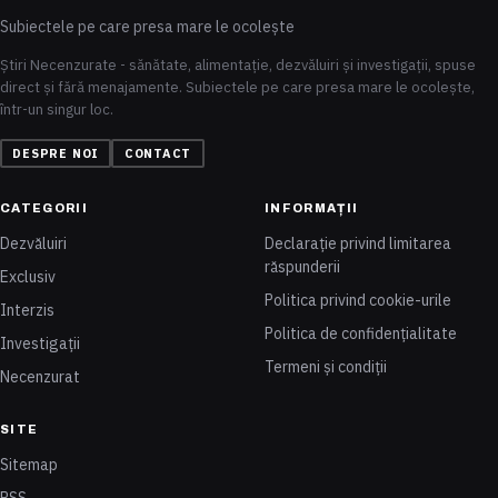
Subiectele pe care presa mare le ocolește
Știri Necenzurate - sănătate, alimentație, dezvăluiri și investigații, spuse
direct și fără menajamente. Subiectele pe care presa mare le ocolește,
într-un singur loc.
DESPRE NOI
CONTACT
CATEGORII
INFORMAȚII
Dezvăluiri
Declarație privind limitarea
răspunderii
Exclusiv
Politica privind cookie-urile
Interzis
Politica de confidențialitate
Investigații
Termeni și condiții
Necenzurat
SITE
Sitemap
RSS