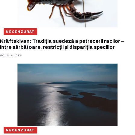
NECENZURAT
Kräftskivan: Tradiția suedeză a petrecerii racilor –
între sărbătoare, restricții și dispariția speciilor
acum 6 ore
NECENZURAT