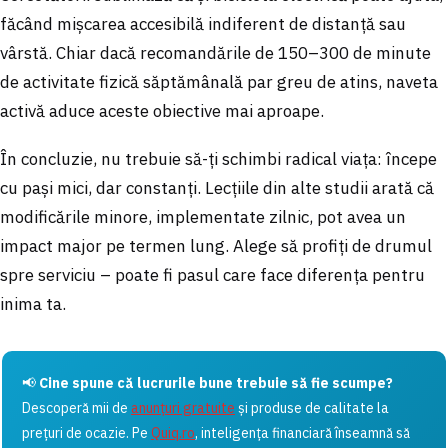
făcând mișcarea accesibilă indiferent de distanță sau
vârstă. Chiar dacă recomandările de 150–300 de minute
de activitate fizică săptămânală par greu de atins, naveta
activă aduce aceste obiective mai aproape.
În concluzie, nu trebuie să-ți schimbi radical viața: începe
cu pași mici, dar constanți. Lecțiile din alte studii arată că
modificările minore, implementate zilnic, pot avea un
impact major pe termen lung. Alege să profiți de drumul
spre serviciu – poate fi pasul care face diferența pentru
inima ta.
📢
Cine spune că lucrurile bune trebuie să fie scumpe?
Descoperă mii de
anunțuri gratuite
și produse de calitate la
prețuri de ocazie. Pe
Quiq.ro
, inteligența financiară înseamnă să