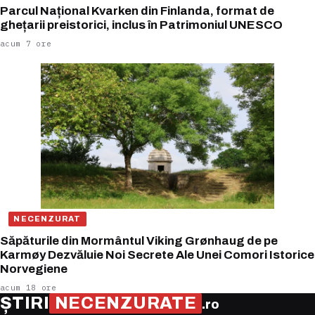
Parcul Național Kvarken din Finlanda, format de
ghețarii preistorici, inclus în Patrimoniul UNESCO
acum 7 ore
NECENZURAT
Săpăturile din Mormântul Viking Grønhaug de pe
Karmøy Dezvăluie Noi Secrete Ale Unei Comori Istorice
Norvegiene
acum 18 ore
ȘTIRI
NECENZURATE
.ro