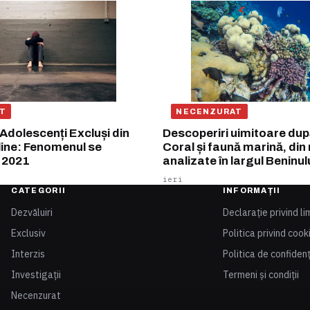
T
NECENZURAT
 Adolescenți Excluși din
Descoperiri uimitoare după
line: Fenomenul se
Coral și faună marină, din
n 2021
analizate în largul Beninul
ieri
CATEGORII
INFORMAȚII
Dezvăluiri
Declarație privind li
Exclusiv
Politica privind cook
Interzis
Politica de confidenț
Investigații
Termeni și condiții
Necenzurat