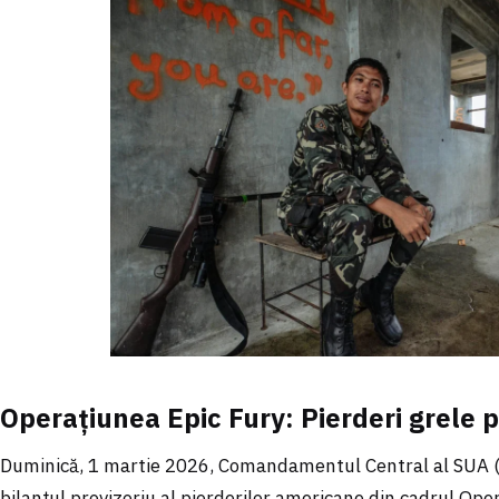
Operațiunea Epic Fury: Pierderi grele
Duminică, 1 martie 2026, Comandamentul Central al SUA 
bilanțul provizoriu al pierderilor americane din cadrul Ope