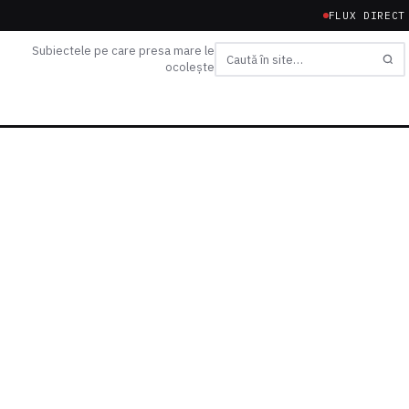
FLUX DIRECT
Subiectele pe care presa mare le
ocolește
Caută