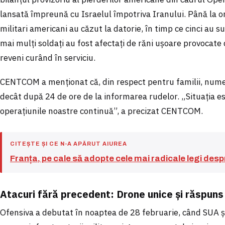
lansată împreună cu Israelul împotriva Iranului. Până la or
militari americani au căzut la datorie, în timp ce cinci au s
mai mulți soldați au fost afectați de răni ușoare provocate d
reveni curând în serviciu.
CENTCOM a menționat că, din respect pentru familii, numele
decât după 24 de ore de la informarea rudelor. „Situația es
operațiunile noastre continuă”, a precizat CENTCOM.
CITEȘTE ȘI CE N-A APĂRUT AIUREA
Franța, pe cale să adopte cele mai radicale legi despre
Atacuri fără precedent: Drone unice și răspuns 
Ofensiva a debutat în noaptea de 28 februarie, când SUA și