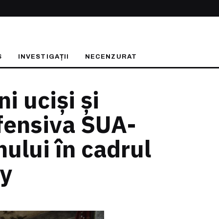
S
INVESTIGAȚII
NECENZURAT
i uciși și
 ofensiva SUA-
nului în cadrul
ry