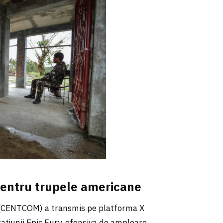
 pentru trupele americane
(CENTCOM) a transmis pe platforma X
rațiunii Epic Fury, ofensiva de amploare