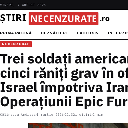
VINERI, 7 AUGUST 2026
PRIMA PAGINĂ
DEZVĂLUIRI
EXCLUSIV
INTERZI
NECENZURAT
Trei soldați american
cinci răniți grav în
Israel împotriva Ira
Operațiunii Epic Fu
Călinescu Andreea
1 martie 2026
22.321 citiri
2 min