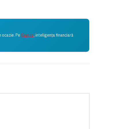
e ocazie. Pe
Quiq.ro
, inteligența financiară