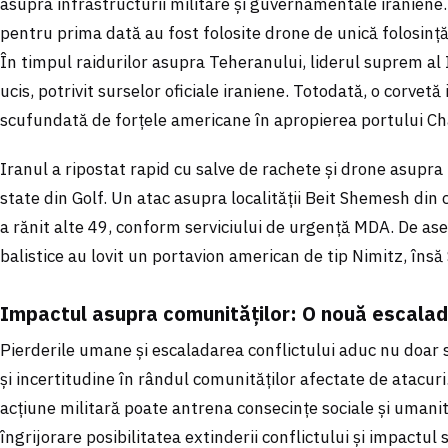
asupra infrastructurii militare și guvernamentale iraniene
pentru prima dată au fost folosite drone de unică folosință
În timpul raidurilor asupra Teheranului, liderul suprem al 
ucis, potrivit surselor oficiale iraniene. Totodată, o corvet
scufundată de forțele americane în apropierea portului Ch
Iranul a ripostat rapid cu salve de rachete și drone asupra
state din Golf. Un atac asupra localității Beit Shemesh din 
a rănit alte 49, conform serviciului de urgență MDA. De as
balistice au lovit un portavion american de tip Nimitz, îns
Impactul asupra comunităților: O nouă escalad
Pierderile umane și escaladarea conflictului aduc nu doar suf
și incertitudine în rândul comunităților afectate de atacuri
acțiune militară poate antrena consecințe sociale și umani
îngrijorare posibilitatea extinderii conflictului și impactul 