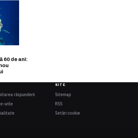
 60 de ani:
 nou
ui
SITE
mitarea răspunderii
Sitemap
ie-urile
RSS
ialitate
Setări cookie