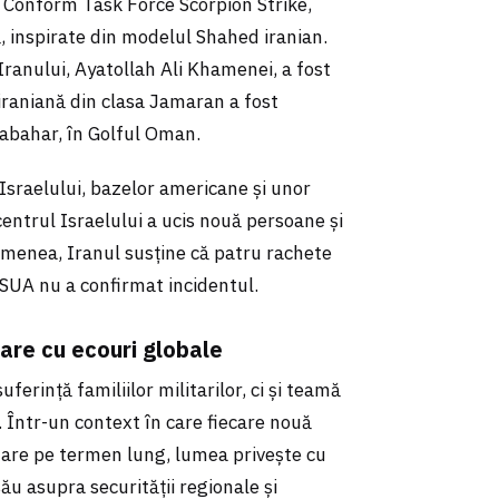
. Conform Task Force Scorpion Strike,
, inspirate din modelul Shahed iranian.
Iranului, Ayatollah Ali Khamenei, a fost
ă iraniană din clasa Jamaran a fost
abahar, în Golful Oman.
 Israelului, bazelor americane și unor
centrul Israelului a ucis nouă persoane și
emenea, Iranul susține că patru rachete
ă SUA nu a confirmat incidentul.
are cu ecouri globale
erință familiilor militarilor, ci și teamă
. Într-un context în care fiecare nouă
tare pe termen lung, lumea privește cu
său asupra securității regionale și