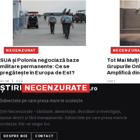
NECENZURAT
NECENZURA
SUA și Polonia negociază baze
Tot Mai Mulți
militare permanente: Ce se
Grupurile On
pregătește în Europa de Est?
Amplifică di
acum 1 oră
ieri
ȘTIRI
NECENZURATE
.ro
Subiectele pe care presa mare le ocolește
Știri Necenzurate - sănătate, alimentație, dezvăluiri și investigații,
spuse direct și fără menajamente. Subiectele pe care presa mare le
ocolește, într-un singur loc.
DESPRE NOI
CONTACT