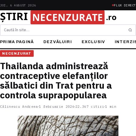
JOI, 6 AUGUST 2026
FLUX DIRECT
Caută
PRIMA PAGINĂ
DEZVĂLUIRI
EXCLUSIV
INTERZI
NECENZURAT
Thailanda administrează
contraceptive elefanților
sălbatici din Trat pentru a
controla suprapopularea
Călinescu Andreea
1 februarie 2026
22.367 citiri
1 min