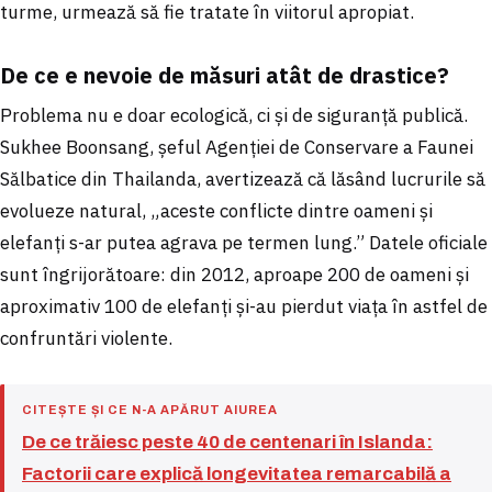
turme, urmează să fie tratate în viitorul apropiat.
De ce e nevoie de măsuri atât de drastice?
Problema nu e doar ecologică, ci și de siguranță publică.
Sukhee Boonsang, șeful Agenției de Conservare a Faunei
Sălbatice din Thailanda, avertizează că lăsând lucrurile să
evolueze natural, „aceste conflicte dintre oameni și
elefanți s-ar putea agrava pe termen lung.” Datele oficiale
sunt îngrijorătoare: din 2012, aproape 200 de oameni și
aproximativ 100 de elefanți și-au pierdut viața în astfel de
confruntări violente.
CITEȘTE ȘI CE N-A APĂRUT AIUREA
De ce trăiesc peste 40 de centenari în Islanda:
Factorii care explică longevitatea remarcabilă a