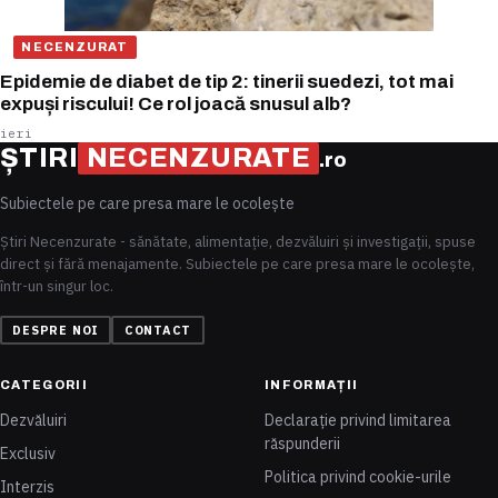
NECENZURAT
Epidemie de diabet de tip 2: tinerii suedezi, tot mai
expuși riscului! Ce rol joacă snusul alb?
ieri
ȘTIRI
NECENZURATE
.ro
Subiectele pe care presa mare le ocolește
Știri Necenzurate - sănătate, alimentație, dezvăluiri și investigații, spuse
direct și fără menajamente. Subiectele pe care presa mare le ocolește,
într-un singur loc.
DESPRE NOI
CONTACT
CATEGORII
INFORMAȚII
Dezvăluiri
Declarație privind limitarea
răspunderii
Exclusiv
Politica privind cookie-urile
Interzis