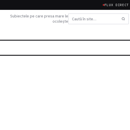
FLUX DIRECT
Subiectele pe care presa mare le
ocolește
Caută