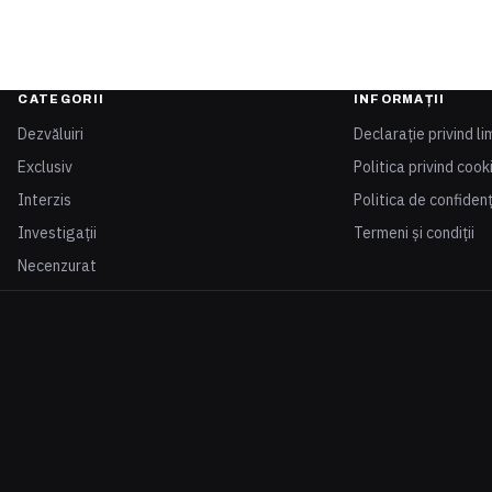
CATEGORII
INFORMAȚII
Dezvăluiri
Declarație privind li
Exclusiv
Politica privind cook
Interzis
Politica de confidenț
Investigații
Termeni și condiții
Necenzurat