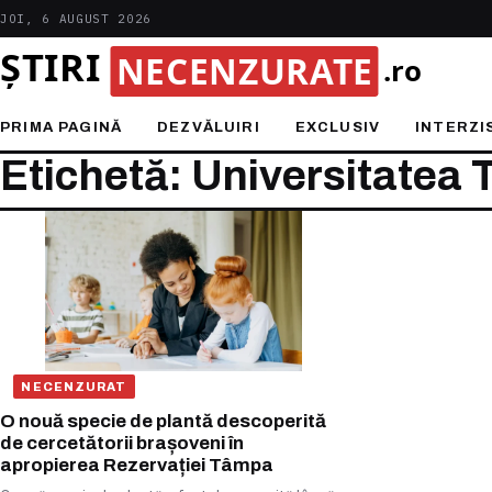
JOI, 6 AUGUST 2026
PRIMA PAGINĂ
DEZVĂLUIRI
EXCLUSIV
INTERZI
Etichetă: Universitatea 
NECENZURAT
O nouă specie de plantă descoperită
de cercetătorii brașoveni în
apropierea Rezervației Tâmpa