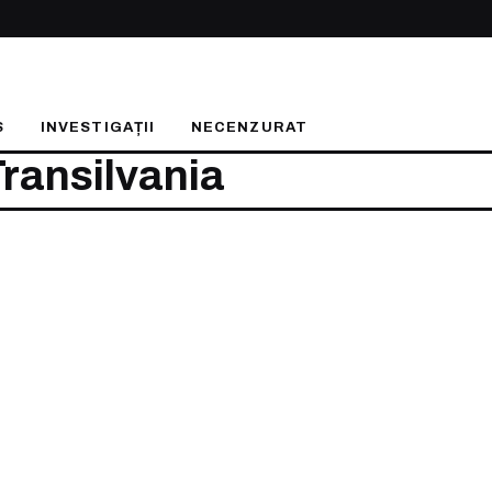
S
INVESTIGAȚII
NECENZURAT
Transilvania