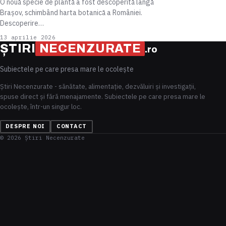
O nouă specie de plantă a fost descoperită lângă
Brașov, schimbând harta botanică a României.
Descoperire…
13 aprilie 2026
ȘTIRI
NECENZURATE
.ro
Subiectele pe care presa mare le ocolește
Știri Necenzurate - sănătate, alimentație, dezvăluiri și investigații,
spuse direct și fără menajamente. Subiectele pe care presa mare le
ocolește, într-un singur loc.
DESPRE NOI
CONTACT
© 2026 Știri Necenzurate