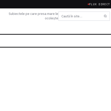
FLUX DIRECT
Subiectele pe care presa mare le
ocolește
Caută