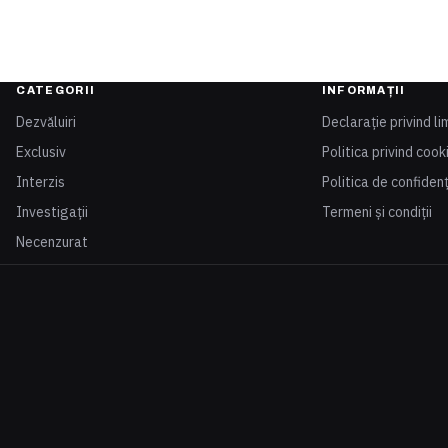
CATEGORII
INFORMAȚII
Dezvăluiri
Declarație privind li
Exclusiv
Politica privind cook
Interzis
Politica de confidenț
Investigații
Termeni și condiții
Necenzurat