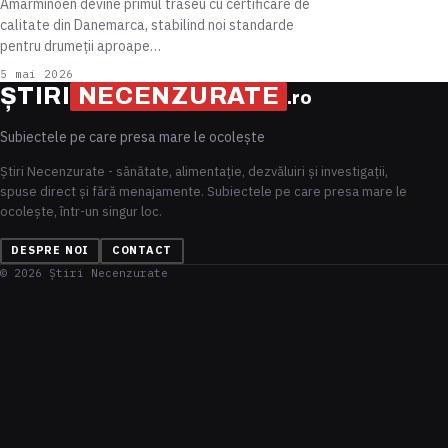
Amarminoen devine primul traseu cu certificare de
calitate din Danemarca, stabilind noi standarde
pentru drumeții aproape…
5 mai 2026
ȘTIRI
NECENZURATE
.ro
Subiectele pe care presa mare le ocolește
Știri Necenzurate - sănătate, alimentație, dezvăluiri și investigații,
spuse direct și fără menajamente. Subiectele pe care presa mare le
ocolește, într-un singur loc.
DESPRE NOI
CONTACT
© 2026 Știri Necenzurate