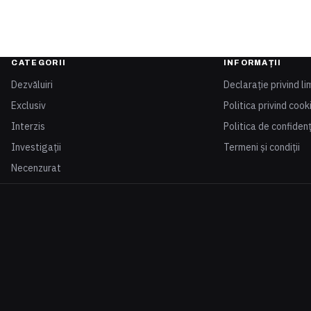
CATEGORII
INFORMAȚII
Dezvăluiri
Declarație privind li
Exclusiv
Politica privind cook
Interzis
Politica de confidenț
Investigații
Termeni și condiții
Necenzurat