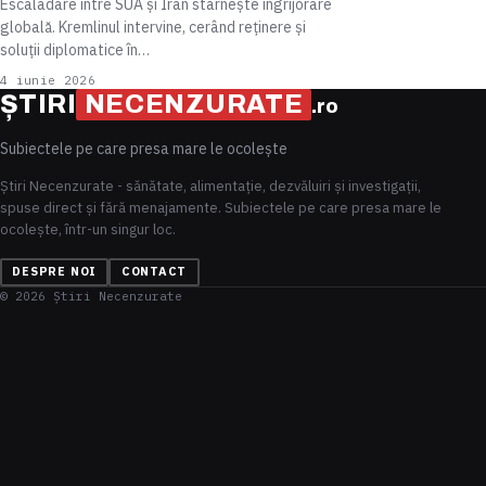
Escaladare între SUA și Iran stârnește îngrijorare
globală. Kremlinul intervine, cerând reținere și
soluții diplomatice în…
4 iunie 2026
ȘTIRI
NECENZURATE
.ro
Subiectele pe care presa mare le ocolește
Știri Necenzurate - sănătate, alimentație, dezvăluiri și investigații,
spuse direct și fără menajamente. Subiectele pe care presa mare le
ocolește, într-un singur loc.
DESPRE NOI
CONTACT
© 2026 Știri Necenzurate