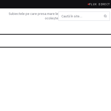
FLUX DIRECT
Subiectele pe care presa mare le
ocolește
Caută