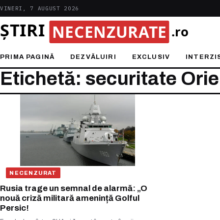
VINERI, 7 AUGUST 2026
PRIMA PAGINĂ
DEZVĂLUIRI
EXCLUSIV
INTERZI
Etichetă: securitate Orie
NECENZURAT
Rusia trage un semnal de alarmă: „O
nouă criză militară amenință Golful
Persic!