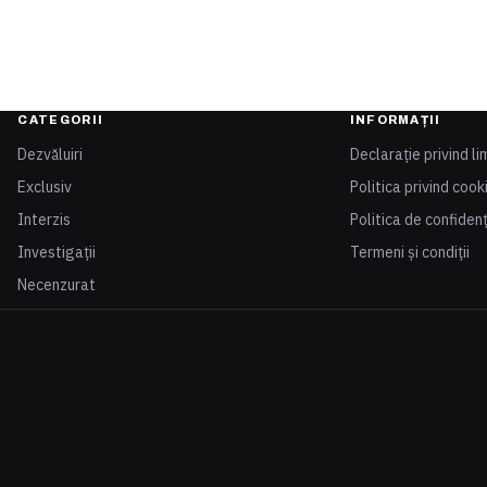
CATEGORII
INFORMAȚII
Dezvăluiri
Declarație privind li
Exclusiv
Politica privind cook
Interzis
Politica de confidenț
Investigații
Termeni și condiții
Necenzurat