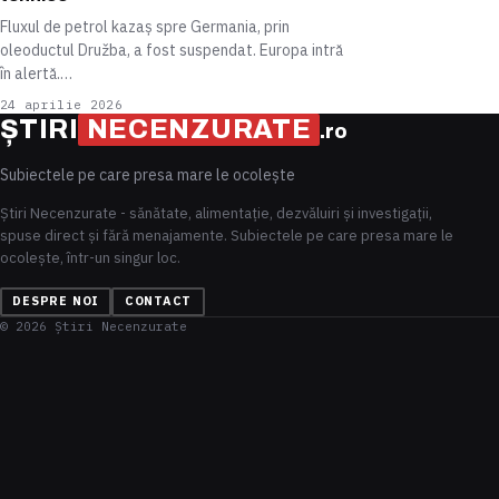
Fluxul de petrol kazaș spre Germania, prin
oleoductul Družba, a fost suspendat. Europa intră
în alertă.…
24 aprilie 2026
ȘTIRI
NECENZURATE
.ro
Subiectele pe care presa mare le ocolește
Știri Necenzurate - sănătate, alimentație, dezvăluiri și investigații,
spuse direct și fără menajamente. Subiectele pe care presa mare le
ocolește, într-un singur loc.
DESPRE NOI
CONTACT
© 2026 Știri Necenzurate