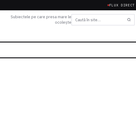
FLUX DIRECT
Subiectele pe care presa mare le
ocolește
Caută