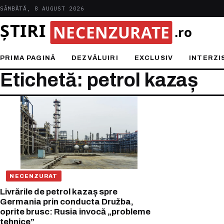
SÂMBĂTĂ, 8 AUGUST 2026
PRIMA PAGINĂ
DEZVĂLUIRI
EXCLUSIV
INTERZI
Etichetă: petrol kazaș
NECENZURAT
Livrările de petrol kazaș spre
Germania prin conducta Družba,
oprite brusc: Rusia invocă „probleme
tehnice”