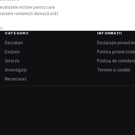
devăratele motive pentru care
stanțele românești durează atât
26
CATEGORII
INFORMAȚII
Dezvăluiri
Declarație privind li
Exclusiv
Politica privind cook
Interzis
Politica de confidenț
Investigații
Termeni și condiții
Necenzurat