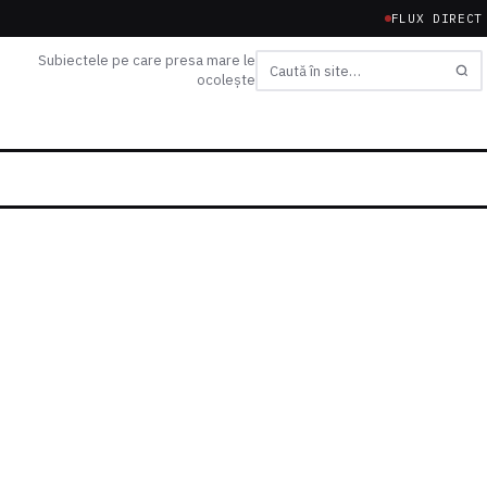
FLUX DIRECT
Subiectele pe care presa mare le
ocolește
Caută