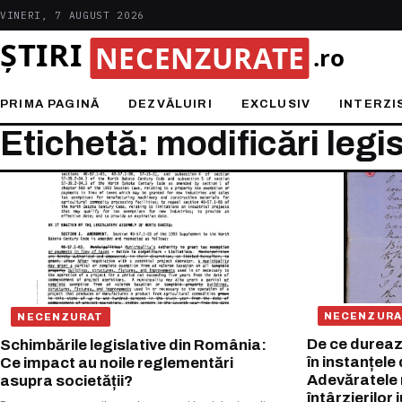
VINERI, 7 AUGUST 2026
PRIMA PAGINĂ
DEZVĂLUIRI
EXCLUSIV
INTERZI
Etichetă: modificări legis
NECENZURA
NECENZURAT
De ce dureaz
Schimbările legislative din România:
în instanțel
Ce impact au noile reglementări
Adevăratele 
asupra societății?
întârzierilor 