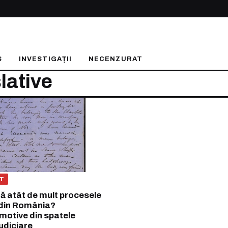
S
INVESTIGAȚII
NECENZURAT
lative
T
ă atât de mult procesele
e din România?
motive din spatele
judiciare