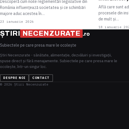
Descoperă cum noile reglementări legislative din
Află care sunt a
România influențează societatea și ce schimbări
procesele din in
majore aduc acestea în…
de mult și…
23 ianuarie 2026
18 ianuarie 20
ȘTIRI
NECENZURATE
.ro
Subiectele pe care presa mare le ocolește
Știri Necenzurate - sănătate, alimentație, dezvăluiri și investigații,
spuse direct și fără menajamente. Subiectele pe care presa mare le
ocolește, într-un singur loc.
DESPRE NOI
CONTACT
© 2026 Știri Necenzurate