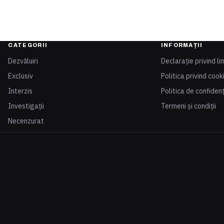
CATEGORII
INFORMAȚII
Dezvăluiri
Declarație privind li
Exclusiv
Politica privind cook
Interzis
Politica de confidenț
Investigații
Termeni și condiții
Necenzurat