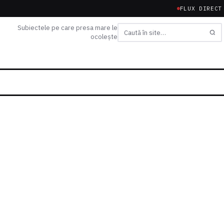
FLUX DIRECT
Subiectele pe care presa mare le
ocolește
Caută