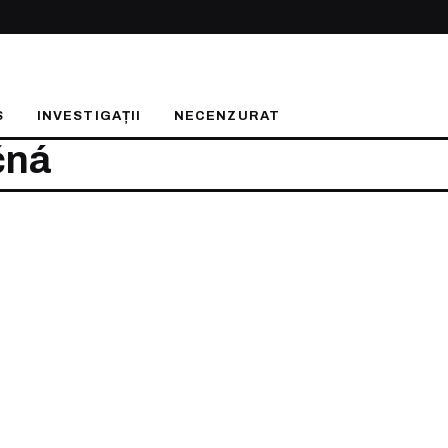
S
INVESTIGAȚII
NECENZURAT
čná