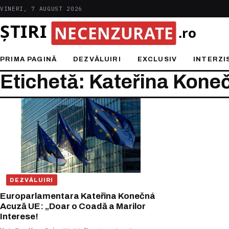
VINERI, 7 AUGUST 2026
PRIMA PAGINĂ
DEZVĂLUIRI
EXCLUSIV
INTERZI
Etichetă: Kateřina Kone
DEZVĂLUIRI
Europarlamentara Kateřina Konečná
Acuză UE: „Doar o Coadă a Marilor
Interese!