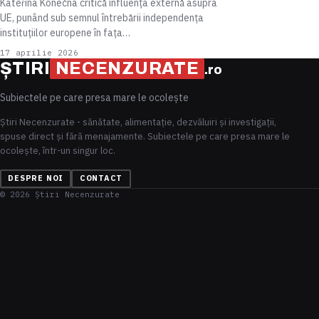
Kateřina Konečná critică influența externă asupra
UE, punând sub semnul întrebării independența
instituțiilor europene în fața…
17 aprilie 2026
ȘTIRI
NECENZURATE
.ro
Subiectele pe care presa mare le ocolește
Știri Necenzurate - sănătate, alimentație, dezvăluiri și investigații,
spuse direct și fără menajamente. Subiectele pe care presa mare le
ocolește, într-un singur loc.
DESPRE NOI
CONTACT
© 2026 Știri Necenzurate