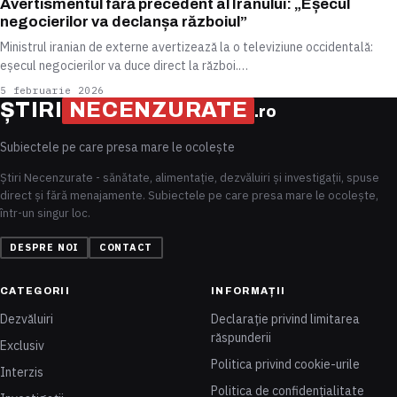
Avertismentul fără precedent al Iranului: „Eșecul
negocierilor va declanșa războiul”
Ministrul iranian de externe avertizează la o televiziune occidentală:
eșecul negocierilor va duce direct la război.…
5 februarie 2026
ȘTIRI
NECENZURATE
.ro
Subiectele pe care presa mare le ocolește
Știri Necenzurate - sănătate, alimentație, dezvăluiri și investigații, spuse
direct și fără menajamente. Subiectele pe care presa mare le ocolește,
într-un singur loc.
DESPRE NOI
CONTACT
CATEGORII
INFORMAȚII
Dezvăluiri
Declarație privind limitarea
răspunderii
Exclusiv
Politica privind cookie-urile
Interzis
Politica de confidențialitate