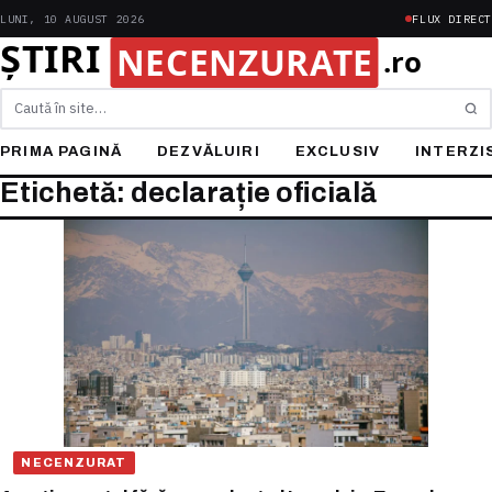
LUNI, 10 AUGUST 2026
FLUX DIRECT
Caută
PRIMA PAGINĂ
DEZVĂLUIRI
EXCLUSIV
INTERZI
Etichetă: declarație oficială
NECENZURAT