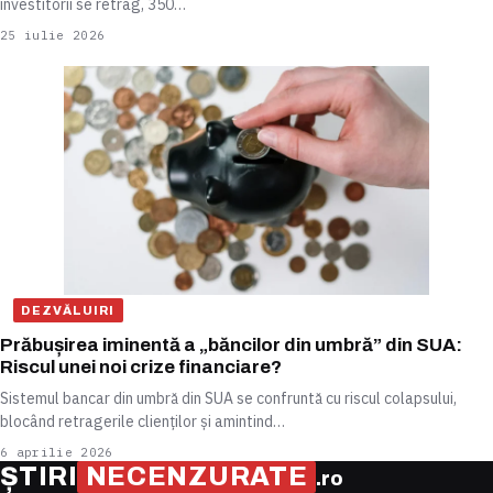
investitorii se retrag, 350…
25 iulie 2026
DEZVĂLUIRI
Prăbușirea iminentă a „băncilor din umbră” din SUA:
Riscul unei noi crize financiare?
Sistemul bancar din umbră din SUA se confruntă cu riscul colapsului,
blocând retragerile clienților și amintind…
6 aprilie 2026
ȘTIRI
NECENZURATE
.ro