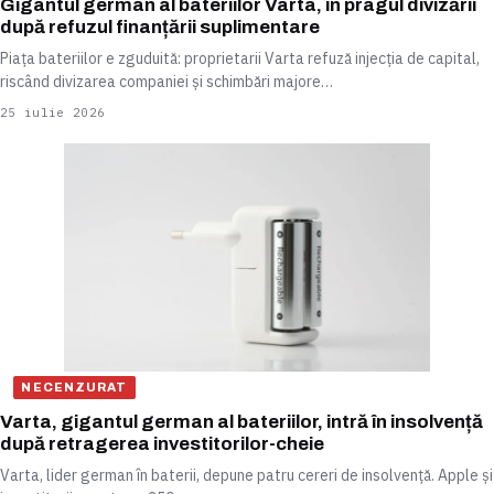
Gigantul german al bateriilor Varta, în pragul divizării
după refuzul finanțării suplimentare
Piața bateriilor e zguduită: proprietarii Varta refuză injecția de capital,
riscând divizarea companiei și schimbări majore…
25 iulie 2026
NECENZURAT
Varta, gigantul german al bateriilor, intră în insolvență
după retragerea investitorilor-cheie
Varta, lider german în baterii, depune patru cereri de insolvență. Apple și