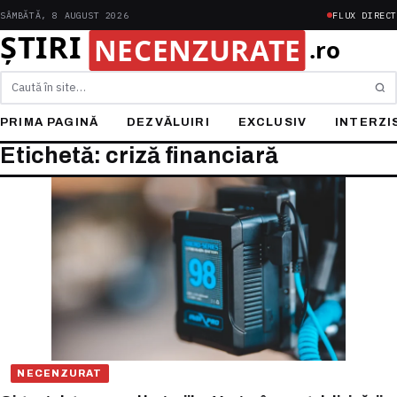
SÂMBĂTĂ, 8 AUGUST 2026
FLUX DIRECT
Caută
PRIMA PAGINĂ
DEZVĂLUIRI
EXCLUSIV
INTERZI
Etichetă: criză financiară
NECENZURAT