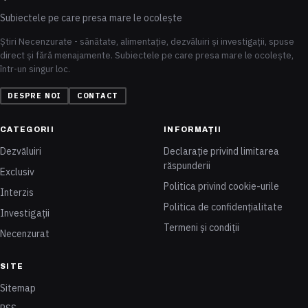
Subiectele pe care presa mare le ocolește
Știri Necenzurate - sănătate, alimentație, dezvăluiri și investigații, spuse
direct și fără menajamente. Subiectele pe care presa mare le ocolește,
într-un singur loc.
DESPRE NOI
CONTACT
CATEGORII
INFORMAȚII
Dezvăluiri
Declarație privind limitarea
răspunderii
Exclusiv
Politica privind cookie-urile
Interzis
Politica de confidențialitate
Investigații
Termeni și condiții
Necenzurat
SITE
Sitemap