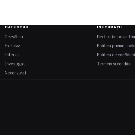
CATEGORII
INFORMAȚII
Dezvăluiri
Declarație privind li
Exclusiv
Politica privind cook
Interzis
Politica de confidenț
Investigații
Termeni și condiții
Necenzurat