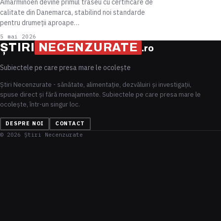
Amarminoen devine primul traseu cu certificare de
calitate din Danemarca, stabilind noi standarde
pentru drumeții aproape…
5 mai 2026
ȘTIRI
NECENZURATE
.ro
Subiectele pe care presa mare le ocolește
Știri Necenzurate - sănătate, alimentație, dezvăluiri și investigații,
spuse direct și fără menajamente. Subiectele pe care presa mare le
ocolește, într-un singur loc.
DESPRE NOI
CONTACT
© 2026 Știri Necenzurate