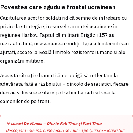
Povestea care zguduie frontul ucrainean
Capitularea acestor soldați ridică semne de întrebare cu
privire la strategia și resursele armatei ucrainene în
regiunea Harkov. Faptul că militarii Brigăzii 157 au
rezistat o lună în asemenea condiții, fără a fi înlocuiți sau
ajutați, scoate la iveală limitele rezistenței umane și ale
organizării militare.
Această situație dramatică ne obligă să reflectăm la
adevărata față a războiului – dincolo de statistici, fiecare
decizie și fiecare ezitare pot schimba radical soarta
oamenilor de pe front.
🎯
Locuri De Munca – Oferte Full Time și Part Time
Descoperă cele mai bune locuri de muncă pe
Quiq.ro
– joburi full