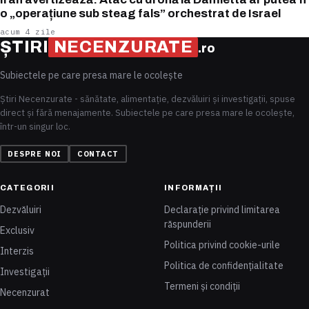
o „operațiune sub steag fals” orchestrat de Israel
acum 4 zile
ȘTIRI
NECENZURATE
.ro
Subiectele pe care presa mare le ocolește
Știri Necenzurate - sănătate, alimentație, dezvăluiri și investigații, spuse
direct și fără menajamente. Subiectele pe care presa mare le ocolește,
într-un singur loc.
DESPRE NOI
CONTACT
CATEGORII
INFORMAȚII
Dezvăluiri
Declarație privind limitarea
răspunderii
Exclusiv
Politica privind cookie-urile
Interzis
Politica de confidențialitate
Investigații
Termeni și condiții
Necenzurat