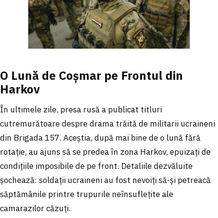
O Lună de Coșmar pe Frontul din
Harkov
În ultimele zile, presa rusă a publicat titluri
cutremurătoare despre drama trăită de militarii ucraineni
din Brigada 157. Aceștia, după mai bine de o lună fără
rotație, au ajuns să se predea în zona Harkov, epuizați de
condițiile imposibile de pe front. Detaliile dezvăluite
șochează: soldații ucraineni au fost nevoiți să-și petreacă
săptămânile printre trupurile neînsuflețite ale
camarazilor căzuți.