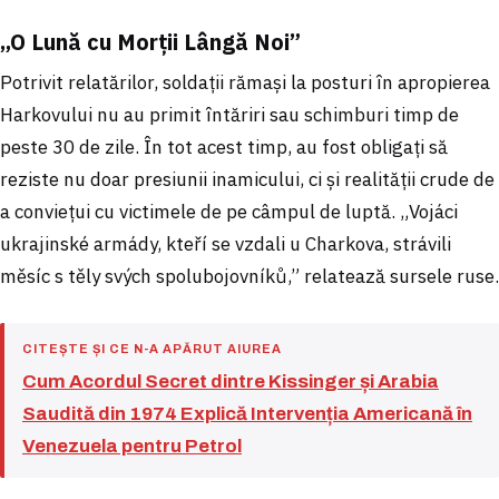
„O Lună cu Morții Lângă Noi”
Potrivit relatărilor, soldații rămași la posturi în apropierea
Harkovului nu au primit întăriri sau schimburi timp de
peste 30 de zile. În tot acest timp, au fost obligați să
reziste nu doar presiunii inamicului, ci și realității crude de
a conviețui cu victimele de pe câmpul de luptă. „Vojáci
ukrajinské armády, kteří se vzdali u Charkova, strávili
měsíc s těly svých spolubojovníků,” relatează sursele ruse.
CITEȘTE ȘI CE N-A APĂRUT AIUREA
Cum Acordul Secret dintre Kissinger și Arabia
Saudită din 1974 Explică Intervenția Americană în
Venezuela pentru Petrol