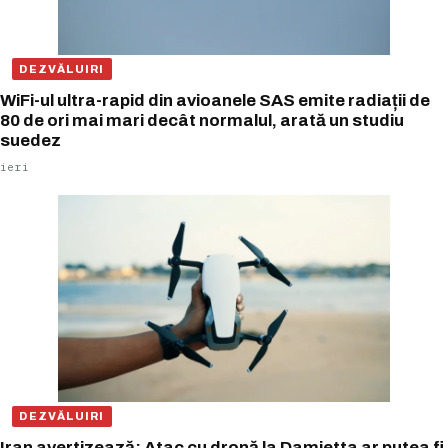
DEZVĂLUIRI
WiFi-ul ultra-rapid din avioanele SAS emite radiații de
80 de ori mai mari decât normalul, arată un studiu
suedez
ieri
DEZVĂLUIRI
Iran avertizează: Atac cu dronă la Damietta ar putea fi