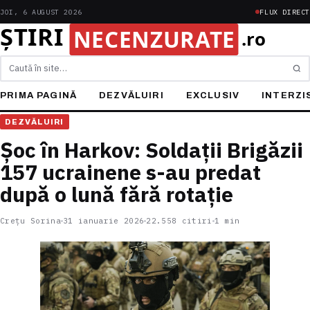
JOI, 6 AUGUST 2026
FLUX DIRECT
Caută
PRIMA PAGINĂ
DEZVĂLUIRI
EXCLUSIV
INTERZI
DEZVĂLUIRI
Șoc în Harkov: Soldații Brigăzii
157 ucrainene s-au predat
după o lună fără rotație
Crețu Sorina
31 ianuarie 2026
22.558 citiri
1 min